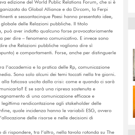
tava edizione del World Public Relations Forum, che si è
ganizzata da Global Alliance e da Dircom, la Ferpi
tinenti e sessantacinque Paesi hanno presentato idee,
lobale delle Relazioni pubbliche. Il titolo
a, può aver indotto qualcuno forse provocatoriamente
fa per dire – fenomeno comunicativo. E invece sono
adire che Relazioni pubbliche vogliono dire sì
ppunto) e comportamenti. Forse, anche per distinguerle
tra l’accademia e la pratica delle Rp, comunicazione
edia. Sono solo alcuni dei temi toccati nella tre giorni.
lla faticosa uscita dalla crisi: come e quando ci sarà
omunicarla? E se sarà una ripresa sostenuta e
mpagnamento di una comunicazione efficace e
legittima rendicontazione agli stakeholder delle
ine, quale incidenza hanno le variabili ESG, ovvero
allocazione delle risorse e nelle decisioni di
 di rispondere, tra l’altro, nella tavola rotonda su The