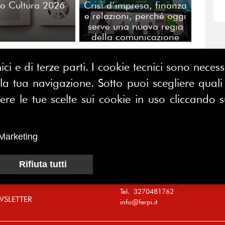
no Cultura 2026
Crisi d’impresa, finanza
e relazioni, perché oggi
serve una nuova regia
della comunicazione
ici e di terze parti. I cookie tecnici sono nece
CONTATTACI
 tua navigazione. Sotto puoi scegliere quali a
E MAP
FERPI - Federazione Relazioni
e le tue scelte sui cookie in uso cliccando s
ME
Pubbliche Italiana
I SIAMO
Marketing
Sede operativa:
SOCIAZIONE
Centro Direzionale Milano Due
CI
Palazzo Canova
Rifiuta tutti
Strada di Olgia Vecchia
MUNICATORI
20054 SEGRATE (MI)
Tel. 3270481762
WSLETTER
info@ferpi.it