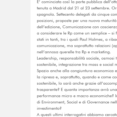
E’ cominciata così la parte pubblica dell’ot
tenuta a Madrid dal 21 al 23 settembre. Or
spagnola. Settecento delegati da cinque con
posizioni, proposte per una nuova maturità g
dell’edizione, Comunicazione con coscienz
a considerare le Rp come un semplice – si 
stati in tanti, tra i quali Paul Holmes, a rib
comunicazione, ma soprattutto relazioni (a
nell’annosa querelle tra Rp e marketing.
Leadership, responsabilità sociale, osmosi 
sostenibile, integrazione tra mass e social m
Spazio anche alla congiuntura economica e a
la ripresa e, soprattutto, quando e come c
sostenibile, lo sarà anche grazie all’acco
trasparente? E quanta importanza avrà una 
performance micro e macro economiche? Inf
di Environment, Social e di Governance nell’
investimento?
A questi ultimi interrogativi abbiamo cercato