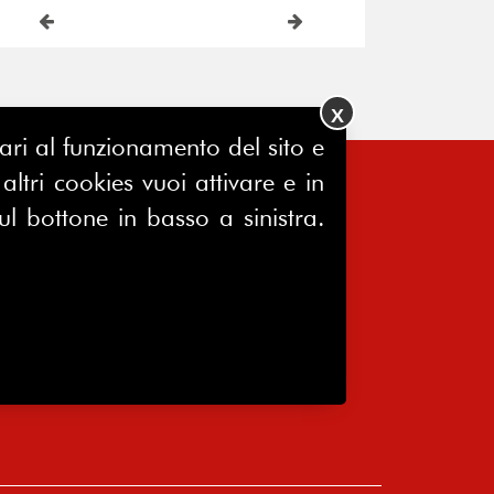
X
ssari al funzionamento del sito e
ltri cookies vuoi attivare e in
FERPINews
ul bottone in basso a sinistra.
Registrazione Tribunale di Milano
7604/2025
Sede legale:
Via Madre Cabrini, 10
20122 Milano
P.IVA 10651340159
C.F 80076230152