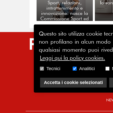
Sport, relazioni,
Io so
intrattenimento e
innovazione: nasce la
Commissione Sport ed
Eventi di FERPI
Questo sito utilizza cookie tecn
non profilano in alcun modo la
SIT
qualsiasi momento puoi riveder
HO
Leggi qui la policy cookies.
CH
Tecnici
Analitici
AS
SO
Accetta i cookie selezionati
CO
NE