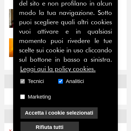
Notizie
-
Eventi
del sito e non profilano in alcun
modo la tua navigazione. Sotto
31/07/2026
Prima della pausa estiva,
puoi scegliere quali altri cookies
il valore di...
vuoi attivare e in qualsiasi
momento puoi rivedere le tue
30/07/2026
scelte sui cookie in uso cliccando
Nove anni dopo la
“grande cecità”: la...
sul bottone in basso a sinistra.
Leggi qui la policy cookies.
News
Facebook
Tecnici
Analitici
Marketing
Accetta i cookie selezionati
News
X
Rifiuta tutti