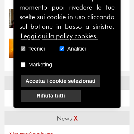
Notizie
-
Eventi
momento puoi rivedere le tue
31/07/2026
scelte sui cookie in uso cliccando
Prima della pausa estiva,
sul bottone in basso a sinistra.
il valore di...
Leggi qui la policy cookies.
30/07/2026
Tecnici
Analitici
Nove anni dopo la
“grande cecità”: la...
Marketing
Accetta i cookie selezionati
News
Facebook
Rifiuta tutti
News
X
X by Ferpi2puntozero