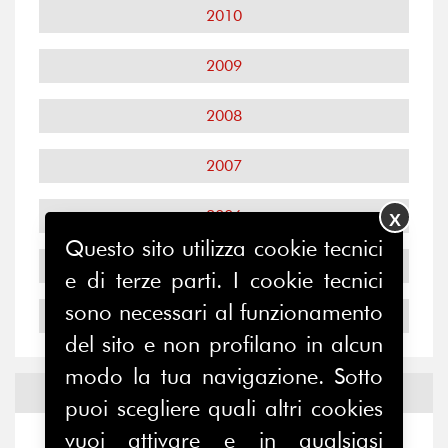
2010
2009
2008
2007
2006
X
Questo sito utilizza cookie tecnici
2005
e di terze parti. I cookie tecnici
sono necessari al funzionamento
2004
del sito e non profilano in alcun
modo la tua navigazione. Sotto
Notizie ed
Eventi
puoi scegliere quali altri cookies
vuoi attivare e in qualsiasi