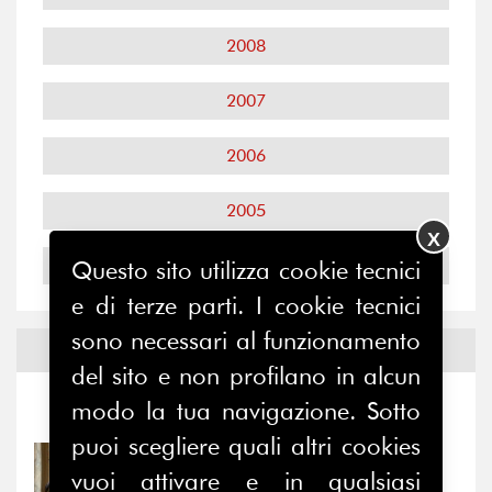
2008
2007
2006
2005
X
2004
Questo sito utilizza cookie tecnici
e di terze parti. I cookie tecnici
sono necessari al funzionamento
Notizie ed
Eventi
del sito e non profilano in alcun
modo la tua navigazione. Sotto
Notizie
-
Eventi
puoi scegliere quali altri cookies
31/07/2026
vuoi attivare e in qualsiasi
Prima della pausa estiva,