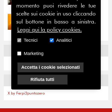
il valore di...
momento puoi rivedere le tue
scelte sui cookie in uso cliccando
30/07/2026
sul bottone in basso a sinistra.
Nove anni dopo la
Leggi qui la policy cookies.
“grande cecità”: la...
Tecnici
Analitici
News
Facebook
Marketing
Accetta i cookie selezionati
Rifiuta tutti
News
X
X by Ferpi2puntozero