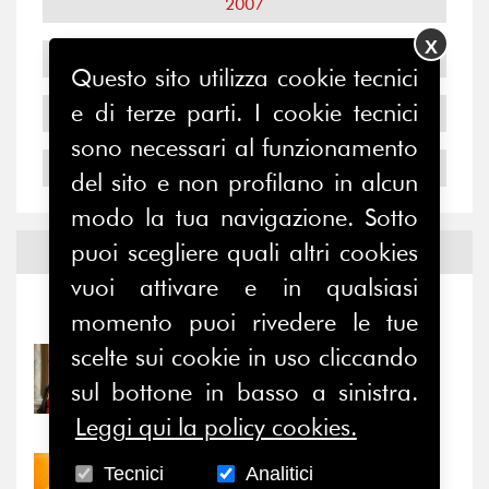
2007
X
2006
Questo sito utilizza cookie tecnici
e di terze parti. I cookie tecnici
2005
sono necessari al funzionamento
2004
del sito e non profilano in alcun
modo la tua navigazione. Sotto
puoi scegliere quali altri cookies
Notizie ed
Eventi
vuoi attivare e in qualsiasi
Notizie
-
Eventi
momento puoi rivedere le tue
scelte sui cookie in uso cliccando
31/07/2026
Prima della pausa estiva,
sul bottone in basso a sinistra.
il valore di...
Leggi qui la policy cookies.
Tecnici
Analitici
30/07/2026