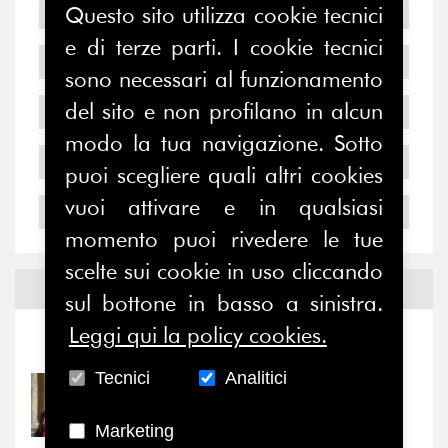
2008
Questo sito utilizza cookie tecnici
e di terze parti. I cookie tecnici
2007
sono necessari al funzionamento
del sito e non profilano in alcun
2006
modo la tua navigazione. Sotto
2005
puoi scegliere quali altri cookies
vuoi attivare e in qualsiasi
2004
momento puoi rivedere le tue
scelte sui cookie in uso cliccando
Notizie ed
Eventi
sul bottone in basso a sinistra.
Leggi qui la policy cookies.
Notizie
-
Eventi
Tecnici
Analitici
31/07/2026
Prima della pausa estiva,
Marketing
il valore di...