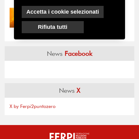
Accetta i cookie selezionati
30/07/2026
Nove anni dopo la
“grande cecità”: la...
Rifiuta tutti
News
Facebook
News
X
X by Ferpi2puntozero