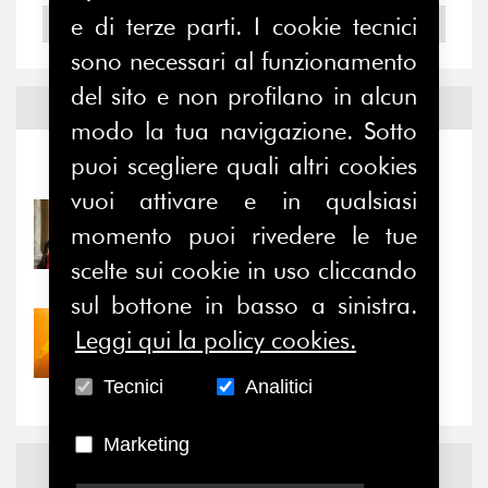
e di terze parti. I cookie tecnici
2004
sono necessari al funzionamento
del sito e non profilano in alcun
Notizie ed
Eventi
modo la tua navigazione. Sotto
puoi scegliere quali altri cookies
Notizie
-
Eventi
vuoi attivare e in qualsiasi
31/07/2026
momento puoi rivedere le tue
Prima della pausa estiva,
scelte sui cookie in uso cliccando
il valore di...
sul bottone in basso a sinistra.
30/07/2026
Leggi qui la policy cookies.
Nove anni dopo la
“grande cecità”: la...
Tecnici
Analitici
Marketing
News
Facebook