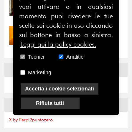
31/07/2026
vuoi attivare e in qualsiasi
Prima della pausa estiva,
momento puoi rivedere le tue
il valore di...
scelte sui cookie in uso cliccando
30/07/2026
sul bottone in basso a sinistra.
Nove anni dopo la
Leggi qui la policy cookies.
“grande cecità”: la...
Tecnici
Analitici
News
Facebook
Marketing
Accetta i cookie selezionati
Rifiuta tutti
News
X
X by Ferpi2puntozero