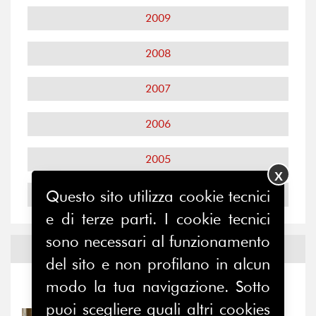
2009
2008
2007
2006
2005
X
Questo sito utilizza cookie tecnici
2004
e di terze parti. I cookie tecnici
sono necessari al funzionamento
Notizie ed
Eventi
del sito e non profilano in alcun
modo la tua navigazione. Sotto
Notizie
-
Eventi
puoi scegliere quali altri cookies