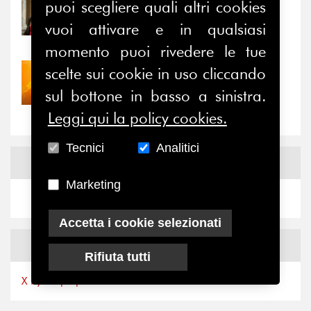
puoi scegliere quali altri cookies
31/07/2026
Prima della pausa estiva,
vuoi attivare e in qualsiasi
il valore di...
momento puoi rivedere le tue
scelte sui cookie in uso cliccando
30/07/2026
Nove anni dopo la
sul bottone in basso a sinistra.
“grande cecità”: la...
Leggi qui la policy cookies.
Tecnici
Analitici
News
Facebook
Marketing
Accetta i cookie selezionati
News
X
Rifiuta tutti
X by Ferpi2puntozero