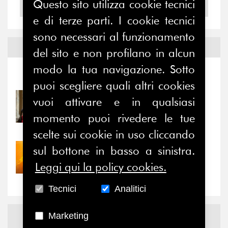
Questo sito utilizza cookie tecnici
2004
e di terze parti. I cookie tecnici
sono necessari al funzionamento
Notizie ed
Eventi
del sito e non profilano in alcun
modo la tua navigazione. Sotto
Notizie
-
Eventi
puoi scegliere quali altri cookies
vuoi attivare e in qualsiasi
31/07/2026
Prima della pausa estiva,
momento puoi rivedere le tue
il valore di...
scelte sui cookie in uso cliccando
sul bottone in basso a sinistra.
30/07/2026
Nove anni dopo la
Leggi qui la policy cookies.
“grande cecità”: la...
Tecnici
Analitici
News
Facebook
Marketing