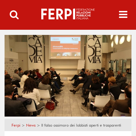
Ferpi
>
News
>
Il falso ossimoro dei lobbisti aperti e trasparenti