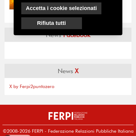
Nove anni dopo la
Accetta i cookie selezionati
“grande cecità”: la...
Rifiuta tutti
News
Facebook
News
X
X by Ferpi2puntozero
©2008-2026 FERPI - Federazione Relazioni Pubbliche Italiana