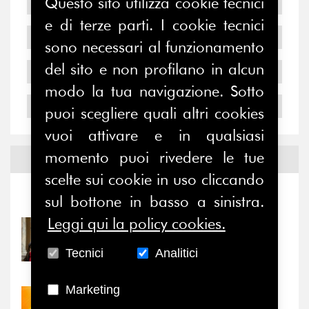
Questo sito utilizza cookie tecnici
2007
e di terze parti. I cookie tecnici
2006
sono necessari al funzionamento
del sito e non profilano in alcun
2005
modo la tua navigazione. Sotto
2004
puoi scegliere quali altri cookies
vuoi attivare e in qualsiasi
momento puoi rivedere le tue
Notizie ed
Eventi
scelte sui cookie in uso cliccando
Notizie
-
Eventi
sul bottone in basso a sinistra.
Leggi qui la policy cookies.
31/07/2026
Prima della pausa estiva,
Tecnici
Analitici
il valore di...
Marketing
30/07/2026