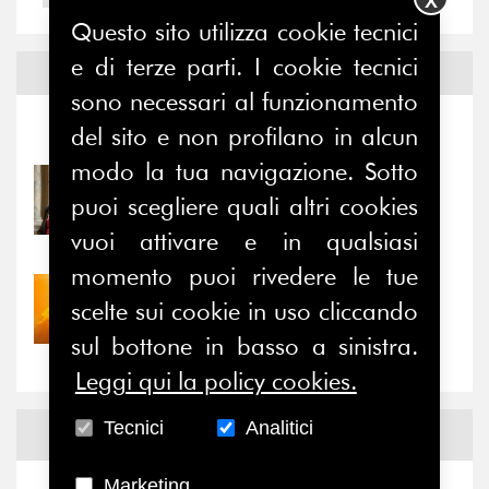
X
Questo sito utilizza cookie tecnici
e di terze parti. I cookie tecnici
Notizie ed
Eventi
sono necessari al funzionamento
del sito e non profilano in alcun
Notizie
-
Eventi
modo la tua navigazione. Sotto
31/07/2026
puoi scegliere quali altri cookies
Prima della pausa estiva,
il valore di...
vuoi attivare e in qualsiasi
momento puoi rivedere le tue
30/07/2026
scelte sui cookie in uso cliccando
Nove anni dopo la
“grande cecità”: la...
sul bottone in basso a sinistra.
Leggi qui la policy cookies.
Tecnici
Analitici
News
Facebook
Marketing