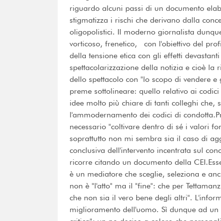
riguardo alcuni passi di un documento elab
stigmatizza i rischi che derivano dalla con
oligopolistici. Il moderno giornalista dun
vorticoso, frenetico, con l'obiettivo del prof
della tensione etica con gli effetti devastant
spettacolarizzazione della notizia e cioè la 
dello spettacolo con "lo scopo di vendere 
preme sottolineare: quello relativo ai codic
idee molto più chiare di tanti colleghi che, 
l'ammodernamento dei codici di condotta.Pr
necessario "coltivare dentro di sé i valori
soprattutto non mi sembra sia il caso di agg
conclusiva dell'intervento incentrata sul con
ricorre citando un documento della CEI.Essere
è un mediatore che sceglie, seleziona e anc
non è "l'atto" ma il "fine": che per Tettaman
che non sia il vero bene degli altri". L'info
miglioramento dell'uomo. Sì dunque ad un c