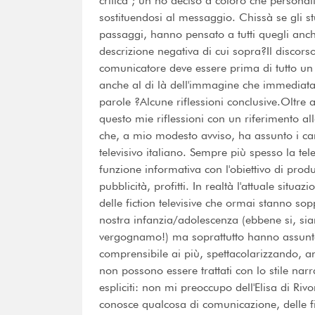
critica"; un no deciso a coloro che persona
sostituendosi al messaggio. Chissà se gli s
passaggi, hanno pensato a tutti quegli anch
descrizione negativa di cui sopra?Il discors
comunicatore deve essere prima di tutto un 
anche al di là dell'immagine che immediat
parole ?Alcune riflessioni conclusive.Oltre 
questo mie riflessioni con un riferimento a
che, a mio modesto avviso, ha assunto i car
televisivo italiano. Sempre più spesso la tel
funzione informativa con l'obiettivo di produ
pubblicità, profitti. In realtà l'attuale sit
delle fiction televisive che ormai stanno sop
nostra infanzia/adolescenza (ebbene si, s
vergognamo!) ma soprattutto hanno assunto 
comprensibile ai più, spettacolarizzando, a
non possono essere trattati con lo stile narra
espliciti: non mi preoccupo dell'Elisa di R
conosce qualcosa di comunicazione, delle fict