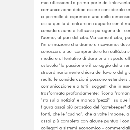
mie riflessioni.La prima parte dell'intervent
comunicazione debba essere considerata un b
ci permette di esprimere una delle dimension
ossia quella di entrare in rapporto con il m
considerazione e l'efficace paragone di co
l'uomo, al pari del cibo.Ma come il cibo, pe
l'informazione che diamo e riceviamo: deve 
conoscere e per comprendere la realtà.La se
media e al tentativo di dare una risposta a
ostacola "la passione e il coraggio della ve
straordinariamente chiara del lavoro del gi
realtà le considerazioni possono estendersi, 
comunicazione e a tutti i soggetti che in es
trasformata profondamente: l'icona "romantic
"sta sulla notizia" e manda "pezzi" su quel
figura assai più prosaica del "gatekeeper" de
fonti, che le "cucina", che a volte impone, a
assai più completa con alcune puntuali con
collegati a sistemi economico - commerciali 