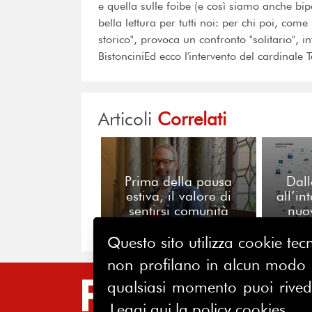
e quella sulle foibe (e così siamo anche bi
bella lettura per tutti noi: per chi poi, com
storico", provoca un confronto "solitario", 
BistonciniEd ecco l'intervento del cardinale 
Articoli
Correlati
Prima della pausa
Dall
estiva, il valore di
all’in
sentirsi comunità
nuo
reputaz
Questo sito utilizza cookie tecn
non profilano in alcun modo la
qualsiasi momento puoi riveder
SIT
Leggi qui la policy cookies.