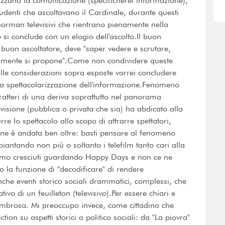
lizzano la comunicazione (specificherei informazione),
tudenti che ascoltavano il Cardinale, durante questi
orman televisivi che rientrano pienamente nella
o si conclude con un elogio dell'ascolto.Il buon
buon ascoltatore, deve "saper vedere e scrutare,
amente si propone".Come non condividere queste
alle considerazioni sopra esposte vorrei concludere
lla spettacolarizzazione dell'informazione.Fenomeno
atteri di una deriva soprattutto nel panorama
evisione (pubblica o privata che sia) ha abdicato alla
rre lo spettacolo allo scopo di attrarre spettatori,
uazione è andata ben oltre: basti pensare al fenomeno
piantando non più o soltanto i telefilm tanto cari alla
iamo cresciuti guardando Happy Days e non ce ne
la funzione di "decodificare" di rendere
nche eventi storico sociali drammatici, complessi, che
tivo di un feuilleton (televisivo).Per essere chiari e
ivombrosa. Mi preoccupo invece, come cittadino che
ion su aspetti storici o politico sociali: da "La piovra"