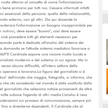
o ruota attorno al concetto di come l'informazione 
ene primario per tutti noi. L'essere informati infatti
i essenziali della persona: quella della relazionalità,
ondo esterno, con gli altri. Da qui discende la
nsiderare l'informazione un bisogno insopprimibile per
r nutrirci, deve essere "buono", così deve essere
cioè possedere tutti gli elementi necessari per
conda parte è dedicata all'analisi del sistema dei
lla domanda se l'attuale sistema mediatico favorisce o
rità?"Il Cardinale espone una visione molto lucida e
ornalista moderno e del sistema in cui agisce. Ma in
senza alcuna difficoltà, all'intero settore della
so operano e lavorano.La figura del giornalista si è
a" dell'inviato che viaggia, fotografa, si informa, che
lo che sta accadendo nel mondo è stata sostituita dalla
l giornalista che seleziona notizie provenienti da altre
 volte subisce l'agenda di altri media.L'analisi è resa
siderazioni sui processi di comunicazione, sempre più
fino a diventarne dipendenti. Il Cardinale cita al