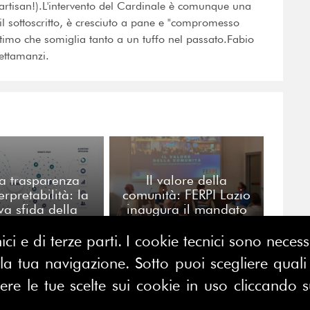
partisan!).L'intervento del Cardinale è comunque una
e il sottoscritto, è cresciuto a pane e "compromesso
intimo che somiglia tanto a un tuffo nel passato.Fabio
Tettamanzi.
a trasparenza
Il valore della
terpretabilità: la
comunità: FERPI Lazio
va sfida della
inaugura il mandato
ione algoritmica
dall’ascolto dei soci
ici e di terze parti. I cookie tecnici sono nece
 tua navigazione. Sotto puoi scegliere quali a
e le tue scelte sui cookie in uso cliccando s
CONTATTACI
E MAP
FERPI - Federazione Relazioni