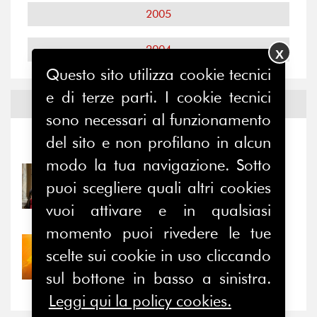
2005
2004
X
Questo sito utilizza cookie tecnici
e di terze parti. I cookie tecnici
Notizie ed
Eventi
sono necessari al funzionamento
del sito e non profilano in alcun
Notizie
-
Eventi
modo la tua navigazione. Sotto
31/07/2026
puoi scegliere quali altri cookies
Prima della pausa estiva,
il valore di...
vuoi attivare e in qualsiasi
momento puoi rivedere le tue
30/07/2026
scelte sui cookie in uso cliccando
Nove anni dopo la
sul bottone in basso a sinistra.
“grande cecità”: la...
Leggi qui la policy cookies.