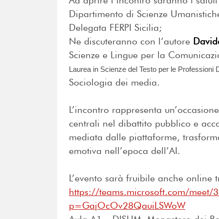
Ad aprire l’incontro saranno i saluti 
Dipartimento di Scienze Umanistiche
Delegata FERPI Sicilia;
Ne discuteranno con l’autore
David
Scienze e Lingue per la Comunicaz
Laurea in Scienze del Testo per le Professioni Di
Sociologia dei media.
L’incontro rappresenta un’occasion
centrali nel dibattito pubblico e a
mediata dalle piattaforme, trasforma
emotiva nell’epoca dell’AI.
L’evento sarà fruibile anche online 
https://teams.microsoft.com/meet
p=GajOcOv28QauiLSWoW