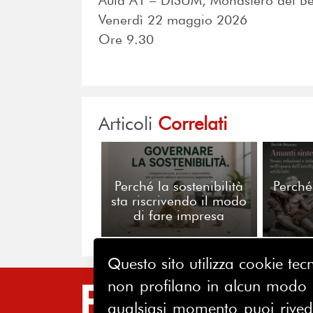
Aula A1 – DISUM, Monastero dei Ben
Venerdì 22 maggio 2026
Ore 9.30
Articoli
Correlati
Perché la sostenibilità
Perché
sta riscrivendo il modo
di fare impresa
Questo sito utilizza cookie tecn
non profilano in alcun modo la
SIT
qualsiasi momento puoi riveder