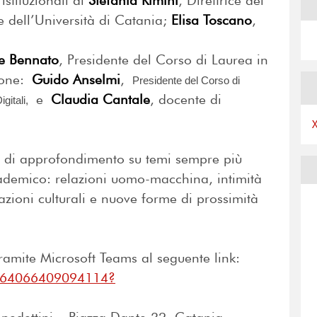
istituzionali di
Stefania Rimini
, Direttrice del
 dell’Università di Catania;
Elisa Toscano
,
e Bennato
, Presidente del Corso di Laurea in
ione:
Guido Anselmi
,
Presidente del Corso di 
e
Claudia Cantale
, docente di
gitali,
e di approfondimento su temi sempre più
ccademico: relazioni uomo-macchina, intimità
zioni culturali e nuove forme di prossimità
tramite Microsoft Teams al seguente link:
/364066409094114?