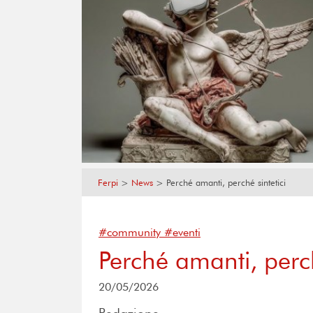
Ferpi
>
News
>
Perché amanti, perché sintetici
#community #eventi
Perché amanti, perch
20/05/2026