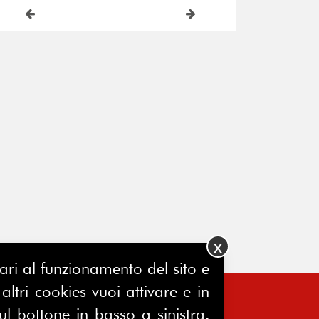
X
ssari al funzionamento del sito e
ltri cookies vuoi attivare e in
ul bottone in basso a sinistra.
FERPINews