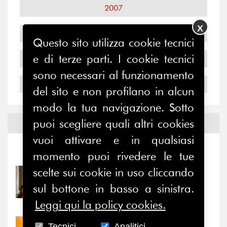
2007
X
2006
Questo sito utilizza cookie tecnici
e di terze parti. I cookie tecnici
2005
sono necessari al funzionamento
2004
del sito e non profilano in alcun
modo la tua navigazione. Sotto
puoi scegliere quali altri cookies
Notizie ed
Eventi
vuoi attivare e in qualsiasi
Notizie
-
Eventi
momento puoi rivedere le tue
scelte sui cookie in uso cliccando
31/07/2026
Prima della pausa estiva,
sul bottone in basso a sinistra.
il valore di...
Leggi qui la policy cookies.
Tecnici
Analitici
30/07/2026