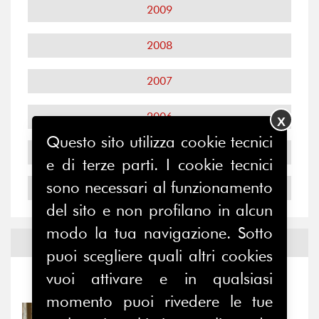
2009
2008
2007
2006
X
Questo sito utilizza cookie tecnici
2005
e di terze parti. I cookie tecnici
sono necessari al funzionamento
2004
del sito e non profilano in alcun
modo la tua navigazione. Sotto
Notizie ed
Eventi
puoi scegliere quali altri cookies
vuoi attivare e in qualsiasi
Notizie
-
Eventi
momento puoi rivedere le tue
31/07/2026