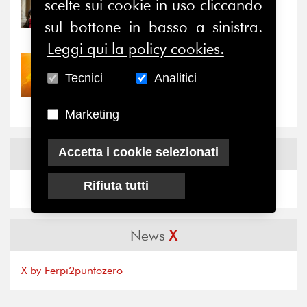
scelte sui cookie in uso cliccando
Prima della pausa estiva,
sul bottone in basso a sinistra.
il valore di...
Leggi qui la policy cookies.
30/07/2026
Tecnici
Analitici
Nove anni dopo la
“grande cecità”: la...
Marketing
News
Facebook
Accetta i cookie selezionati
Rifiuta tutti
News
X
X by Ferpi2puntozero