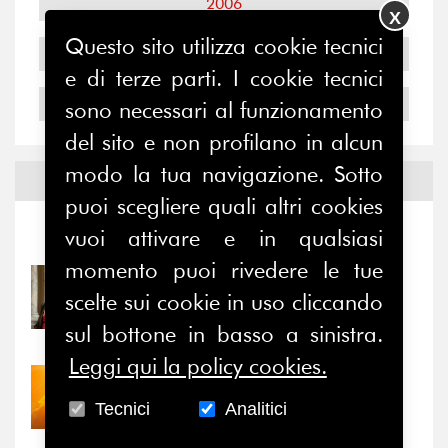
2006
X
Questo sito utilizza cookie tecnici
2005
e di terze parti. I cookie tecnici
2004
sono necessari al funzionamento
del sito e non profilano in alcun
modo la tua navigazione. Sotto
Notizie ed
Eventi
puoi scegliere quali altri cookies
vuoi attivare e in qualsiasi
Notizie
-
Eventi
momento puoi rivedere le tue
31/07/2026
scelte sui cookie in uso cliccando
Prima della pausa estiva,
il valore di...
sul bottone in basso a sinistra.
Leggi qui la policy cookies.
30/07/2026
Nove anni dopo la
Tecnici
Analitici
“grande cecità”: la...