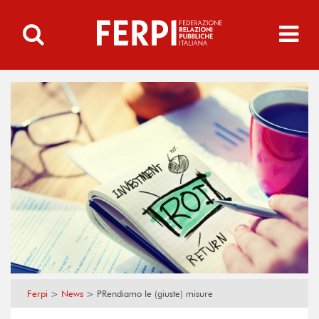
Ferpi
>
News
>
PRendiamo le (giuste) misure