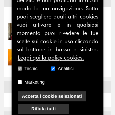
del sito e non profilano in alcun
Notizie ed
Eventi
modo la tua navigazione. Sotto
puoi scegliere quali altri cookies
Notizie
-
Eventi
vuoi attivare e in qualsiasi
31/07/2026
momento puoi rivedere le tue
Prima della pausa estiva,
il valore di...
scelte sui cookie in uso cliccando
sul bottone in basso a sinistra.
30/07/2026
Leggi qui la policy cookies.
Nove anni dopo la
“grande cecità”: la...
Tecnici
Analitici
Marketing
News
Facebook
Accetta i cookie selezionati
Rifiuta tutti