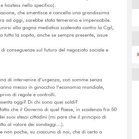
 e hostess nello specifico).
razione, che smentisce e cancella una grandissima
ra ad oggi, sarebbe stata temeraria e impensabile.
unirsi alla gogna mediatica scatenata contro la Cgil,
a tutta la sopita, anche se sempre presente, issue
 di conseguenze sul futuro del negoziato sociale e
cana di intervenire d’urgenza, con somme senza
he hanno messo in ginocchio l’economia mondiale,
rivo di regole e controlli.
senta oggi? Di chi sono quei soldi?
fatto che il Governo di quel Paese, in scadenza fra 50
i suoi stessi cittadini (mi pare che il principio di
etto al valore dei sondaggi…).
 non poche, su ciascuno di noi, che di certo a