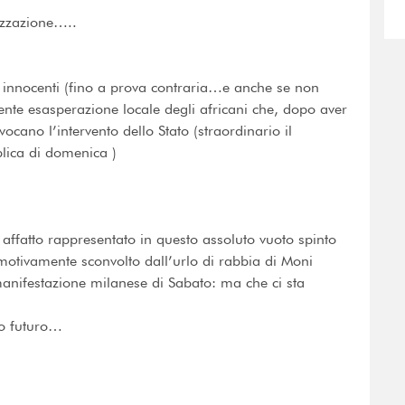
izzazione…..
si innocenti (fino a prova contraria…e anche se non
te esasperazione locale degli africani che, dopo aver
ocano l’intervento dello Stato (straordinario il
lica di domenica )
 affatto rappresentato in questo assoluto vuoto spinto
motivamente sconvolto dall’urlo di rabbia di Moni
manifestazione milanese di Sabato: ma che ci sta
to futuro…