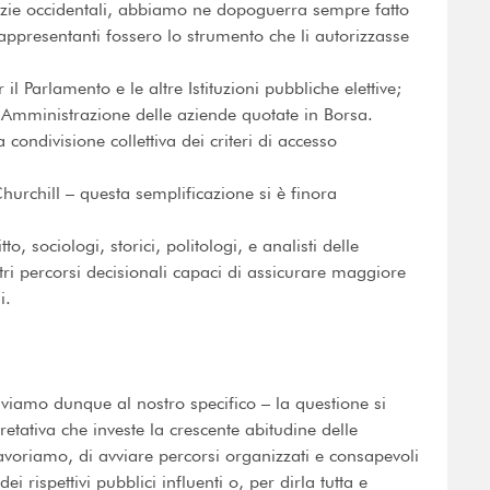
azie occidentali, abbiamo ne dopoguerra sempre fatto
 rappresentanti fossero lo strumento che li autorizzasse
l Parlamento e le altre Istituzioni pubbliche elettive;
 Amministrazione delle aziende quotate in Borsa.
ondivisione collettiva dei criteri di accesso
urchill – questa semplificazione si è finora
o, sociologi, storici, politologi, e analisti delle
tri percorsi decisionali capaci di assicurare maggiore
i.
riviamo dunque al nostro specifico – la questione si
etativa che investe la crescente abitudine delle
lavoriamo, di avviare percorsi organizzati e consapevoli
 rispettivi pubblici influenti o, per dirla tutta e