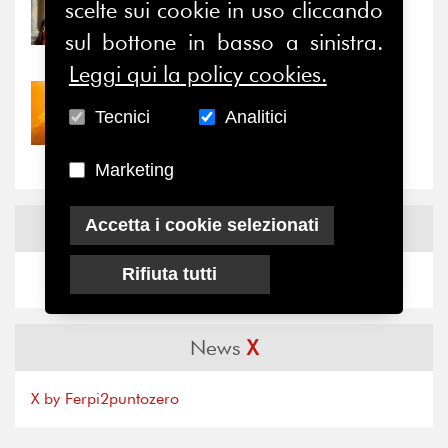
31/07/2026
scelte sui cookie in uso cliccando
Prima della pausa estiva,
sul bottone in basso a sinistra.
il valore di...
Leggi qui la policy cookies.
30/07/2026
Tecnici
Analitici
Nove anni dopo la
“grande cecità”: la...
Marketing
Accetta i cookie selezionati
News
Facebook
Rifiuta tutti
News
X
X by Ferpi2puntozero