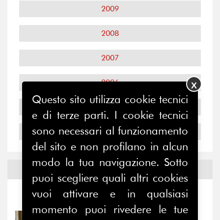
2009
2008
2007
2006
X
Questo sito utilizza cookie tecnici
2005
e di terze parti. I cookie tecnici
sono necessari al funzionamento
2004
del sito e non profilano in alcun
modo la tua navigazione. Sotto
Notizie ed
Eventi
puoi scegliere quali altri cookies
vuoi attivare e in qualsiasi
Notizie
-
Eventi
momento puoi rivedere le tue