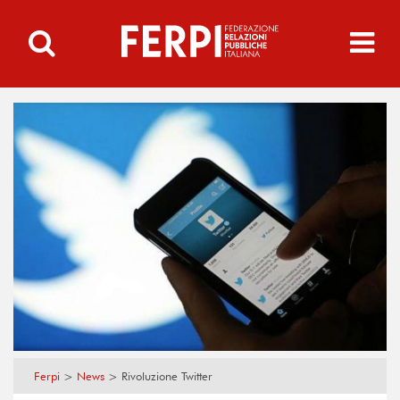
Ferpi
>
News
>
Rivoluzione Twitter