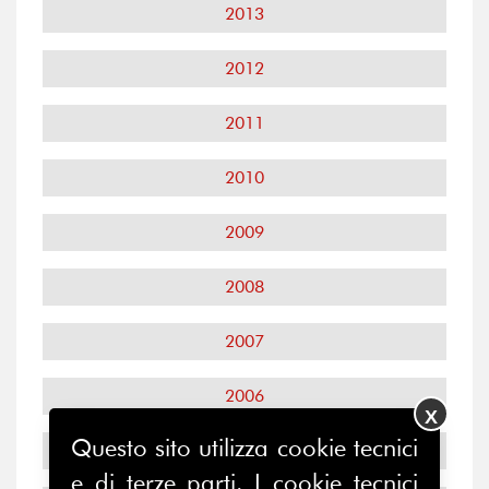
2013
2012
2011
2010
2009
2008
2007
2006
X
Questo sito utilizza cookie tecnici
2005
e di terze parti. I cookie tecnici