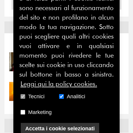
2004
sono necessari al funzionamento
del sito e non profilano in alcun
modo la tua navigazione. Sotto
Notizie ed
Eventi
puoi scegliere quali altri cookies
Notizie
-
Eventi
vuoi attivare e in qualsiasi
momento puoi rivedere le tue
31/07/2026
scelte sui cookie in uso cliccando
Prima della pausa estiva,
il valore di...
sul bottone in basso a sinistra.
Leggi qui la policy cookies.
30/07/2026
Nove anni dopo la
Tecnici
Analitici
“grande cecità”: la...
Marketing
News
Facebook
Accetta i cookie selezionati