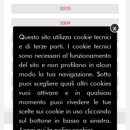
2010
2009
X
Questo sito utilizza cookie tecnici
2008
e di terze parti. I cookie tecnici
2007
sono necessari al funzionamento
del sito e non profilano in alcun
2006
modo la tua navigazione. Sotto
2005
puoi scegliere quali altri cookies
vuoi attivare e in qualsiasi
2004
momento puoi rivedere le tue
scelte sui cookie in uso cliccando
Notizie ed
Eventi
sul bottone in basso a sinistra.
Leggi qui la policy cookies.