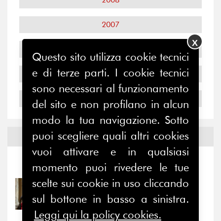
2007
X
2006
Questo sito utilizza cookie tecnici
e di terze parti. I cookie tecnici
2005
sono necessari al funzionamento
2004
del sito e non profilano in alcun
modo la tua navigazione. Sotto
puoi scegliere quali altri cookies
Notizie ed
Eventi
vuoi attivare e in qualsiasi
Notizie
-
Eventi
momento puoi rivedere le tue
scelte sui cookie in uso cliccando
31/07/2026
sul bottone in basso a sinistra.
Prima della pausa estiva,
il valore di...
Leggi qui la policy cookies.