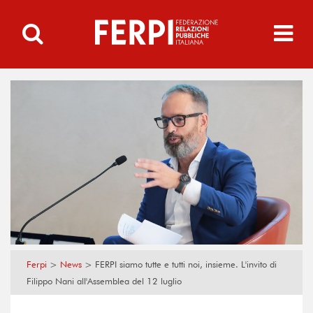
Ferpi
>
News
>
FERPI siamo tutte e tutti noi, insieme. L'invito di
Filippo Nani all'Assemblea del 12 luglio