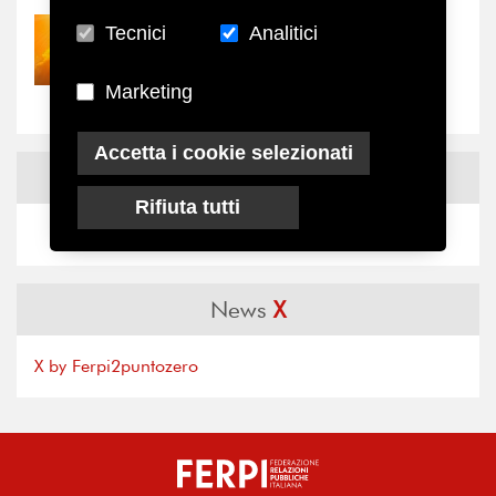
Tecnici
Analitici
30/07/2026
Nove anni dopo la
“grande cecità”: la...
Marketing
Accetta i cookie selezionati
News
Facebook
Rifiuta tutti
News
X
X by Ferpi2puntozero