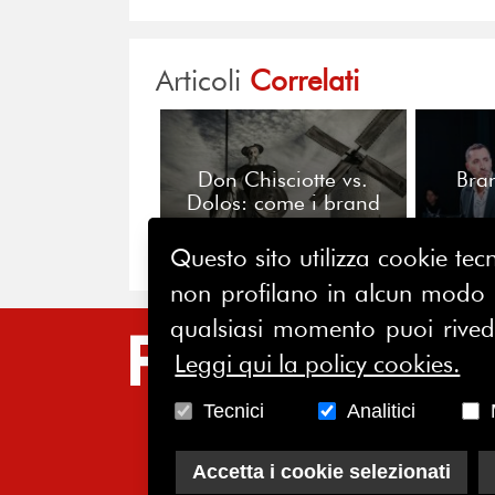
Articoli
Correlati
Don Chisciotte vs.
Bra
Dolos: come i brand
distruggono
compulsivamente valore
Questo sito utilizza cookie tecn
non profilano in alcun modo la
qualsiasi momento puoi riveder
SIT
Leggi qui la policy cookies.
HO
Tecnici
Analitici
CH
Accetta i cookie selezionati
AS