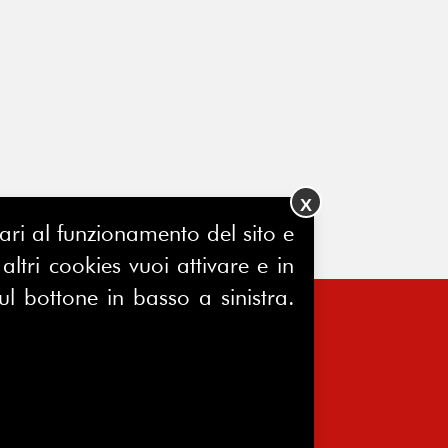
X
ssari al funzionamento del sito e
ltri cookies vuoi attivare e in
ul bottone in basso a sinistra.
FERPINews
Registrazione Tribunale di Milano
7604/2025
Sede legale: