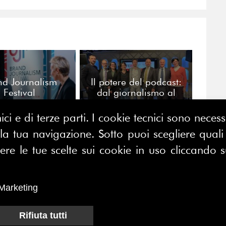
nd Journalism
Il potere del podcast:
Festival
dal giornalismo al
branded content
ici e di terze parti. I cookie tecnici sono nece
 tua navigazione. Sotto puoi scegliere quali a
e le tue scelte sui cookie in uso cliccando s
CONTATTACI
E MAP
FERPI - Federazione Relazioni
ME
Pubbliche Italiana
Marketing
I SIAMO
Rifiuta tutti
Sede operativa:
SOCIAZIONE