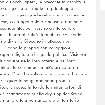
 gli occhi aperti, le orecchie in ascolto, i
acolo: questo è il marketing degli Spider
to i linguaggi e le relazioni, i processi e
rese, costringendole a ripensare non solo
sa identità, per riuscire a intercettare
i – di una pluralità di pubblici. Gli Spider
ino divisivi. Giocano in attacco non
ve. Dicono la propria con coraggio e
gone digitale e in quello politico. Visionari
i tradurre nella loro offerta e nei loro
abili della contemporaneità, arrivando a
turato. Qualche volta cadono, ma in breve si
; e quando sbagliano sono pronti a
hiedere scusa. In fondo la metamorfosi di
 è esattamente quella degli Spider Brand:
con la loro tela ben ancorata al territorio