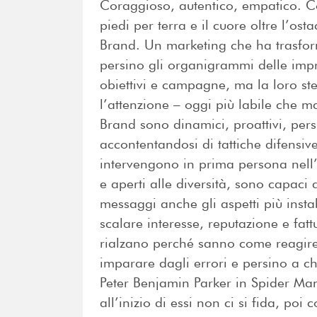
Coraggioso, autentico, empatico. Con
piedi per terra e il cuore oltre l’ost
Brand. Un marketing che ha trasforma
persino gli organigrammi delle imp
obiettivi e campagne, ma la loro stes
l’attenzione – oggi più labile che ma
Brand sono dinamici, proattivi, pers
accontentandosi di tattiche difensi
intervengono in prima persona nell’a
e aperti alle diversità, sono capaci d
messaggi anche gli aspetti più inst
scalare interesse, reputazione e fat
rialzano perché sanno come reagire
imparare dagli errori e persino a c
Peter Benjamin Parker in Spider Man
all’inizio di essi non ci si fida, poi 