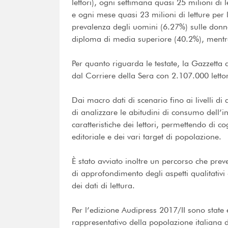
lettori), ogni settimana quasi 25 milioni di l
e ogni mese quasi 23 milioni di letture per 
prevalenza degli uomini (6.27%) sulle donne 
diploma di media superiore (40.2%), mentre
Per quanto riguarda le testate, la Gazzetta d
dal Corriere della Sera con 2.107.000 lettor
Dai macro dati di scenario fino ai livelli di 
di analizzare le abitudini di consumo dell
caratteristiche dei lettori, permettendo di c
editoriale e dei vari target di popolazione.
È stato avviato inoltre un percorso che pr
di approfondimento degli aspetti qualitativi
dei dati di lettura.
Per l’edizione Audipress 2017/II sono state
rappresentativo della popolazione italiana 