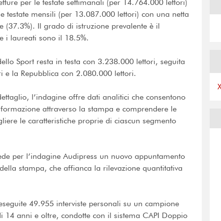
etture per le testate settimanali (per 14.764.000 lettori)
le testate mensili (per 13.087.000 lettori) con una netta
(37.3%). Il grado di istruzione prevalente è il
 i laureati sono il 18.5%.
ello Sport resta in testa con 3.238.000 lettori, seguita
i e la Repubblica con 2.080.000 lettori.
dettaglio, l’indagine offre dati analitici che consentono
’informazione attraverso la stampa e comprendere le
ogliere le caratteristiche proprie di ciascun segmento
evede per l’indagine Audipress un nuovo appuntamento
 della stampa, che affianca la rilevazione quantitativa
 eseguite 49.955 interviste personali su un campione
di 14 anni e oltre, condotte con il sistema CAPI Doppio