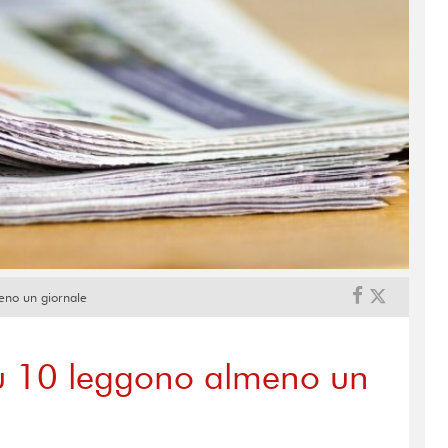
eno un giornale
su 10 leggono almeno un