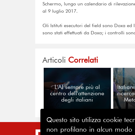
Schermo, lungo un calendario di rilevazion
al 9 luglio 2017.
Gli Istituti esecutori del field sono Doxa ed
sono stati effettuati da Doxa; i controlli son
Articoli
Correlati
L'AI sempre più al
Italian
centro dell'attenzione
ricerc
degli italiani
Meta
Questo sito utilizza cookie tecn
non profilano in alcun modo la
SIT