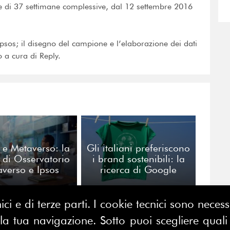
e di 37 settimane complessive, dal 12 settembre 2016
 Ipsos; il disegno del campione e l’elaborazione dei dati
o a cura di Reply.
i e Metaverso: la
Gli italiani preferiscono
a di Osservatorio
i brand sostenibili: la
verso e Ipsos
ricerca di Google
ici e di terze parti. I cookie tecnici sono nece
 tua navigazione. Sotto puoi scegliere quali a
CONTATTACI
E MAP