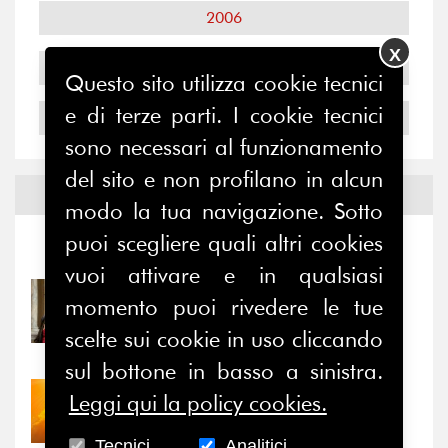
2006
X
2005
Questo sito utilizza cookie tecnici
e di terze parti. I cookie tecnici
2004
sono necessari al funzionamento
del sito e non profilano in alcun
Notizie ed
Eventi
modo la tua navigazione. Sotto
puoi scegliere quali altri cookies
Notizie
-
Eventi
vuoi attivare e in qualsiasi
31/07/2026
momento puoi rivedere le tue
Prima della pausa estiva,
scelte sui cookie in uso cliccando
il valore di...
sul bottone in basso a sinistra.
Leggi qui la policy cookies.
30/07/2026
Nove anni dopo la
“grande cecità”: la...
Tecnici
Analitici