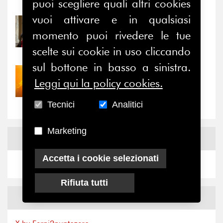
Notizie
-
Eventi
puoi scegliere quali altri cookies
vuoi attivare e in qualsiasi
31/07/2026
momento puoi rivedere le tue
Prima della pausa estiva,
il valore di...
scelte sui cookie in uso cliccando
sul bottone in basso a sinistra.
30/07/2026
Leggi qui la policy cookies.
Nove anni dopo la
“grande cecità”: la...
Tecnici
Analitici
Marketing
News
Facebook
Accetta i cookie selezionati
Rifiuta tutti
News
X