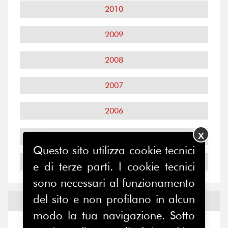
2010
2009
2008
2007
2006
X
2005
Questo sito utilizza cookie tecnici
2004
e di terze parti. I cookie tecnici
sono necessari al funzionamento
del sito e non profilano in alcun
Notizie ed
Eventi
modo la tua navigazione. Sotto