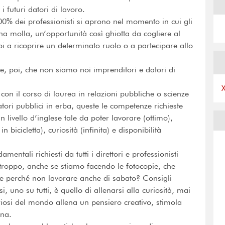
 futuri datori di lavoro.
00% dei professionisti si aprono nel momento in cui gli
a molla, un’opportunità così ghiotta da cogliere al
i a ricoprire un determinato ruolo o a partecipare allo
ice, poi, che non siamo noi imprenditori e datori di
 con il corso di laurea in relazioni pubbliche o scienze
atori pubblici in erba, queste le competenze richieste
 livello d’inglese tale da poter lavorare (ottimo),
icicletta), curiosità (infinita) e disponibilità
amentali richiesti da tutti i direttori e professionisti
roppo, anche se stiamo facendo le fotocopie, che
e perché non lavorare anche di sabato? Consigli
i, uno su tutti, è quello di allenarsi alla curiosità, mai
iosi del mondo allena un pensiero creativo, stimola
ona.