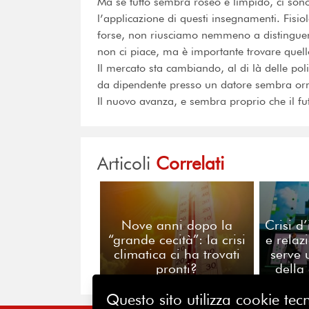
Ma se tutto sembra roseo e limpido, ci so
l’applicazione di questi insegnamenti. Fisi
forse, non riusciamo nemmeno a distinguere 
non ci piace, ma è importante trovare quell
Il mercato sta cambiando, al di là delle poli
da dipendente presso un datore sembra or
Il nuovo avanza, e sembra proprio che il fu
Articoli
Correlati
Nove anni dopo la
Crisi d
“grande cecità”: la crisi
e relaz
climatica ci ha trovati
serve 
pronti?
della
Questo sito utilizza cookie tecn