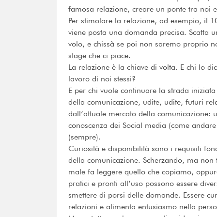
famosa relazione, creare un ponte tra noi e i
Per stimolare la relazione, ad esempio, il 1
viene posta una domanda precisa. Scatta un
volo, e chissà se poi non saremo proprio no
stage che ci piace.
La relazione è la chiave di volta. E chi lo d
lavoro di noi stessi?
E per chi vuole continuare la strada iniziata
della comunicazione, udite, udite, futuri rel
dall’attuale mercato della comunicazione: un
conoscenza dei Social media (come andare in b
(sempre).
Curiosità e disponibilità sono i requisiti fond
della comunicazione. Scherzando, ma non t
male fa leggere quello che copiamo, oppur
pratici e pronti all’uso possono essere divers
smettere di porsi delle domande. Essere cur
relazioni e alimenta entusiasmo nella pers