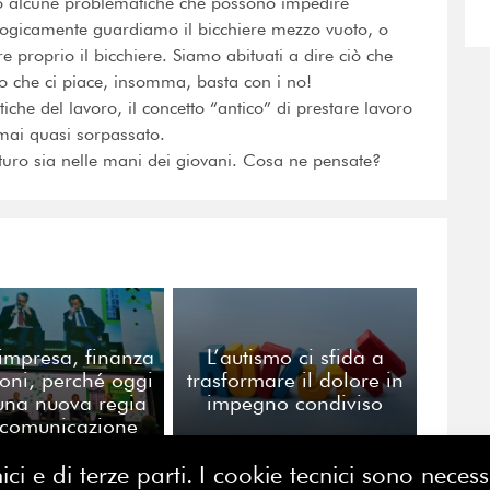
no alcune problematiche che possono impedire
ologicamente guardiamo il bicchiere mezzo vuoto, o
proprio il bicchiere. Siamo abituati a dire ciò che
o che ci piace, insomma, basta con i no!
tiche del lavoro, il concetto “antico” di prestare lavoro
mai quasi sorpassato.
turo sia nelle mani dei giovani. Cosa ne pensate?
’impresa, finanza
L’autismo ci sfida a
ioni, perché oggi
trasformare il dolore in
una nuova regia
impegno condiviso
 comunicazione
ici e di terze parti. I cookie tecnici sono nece