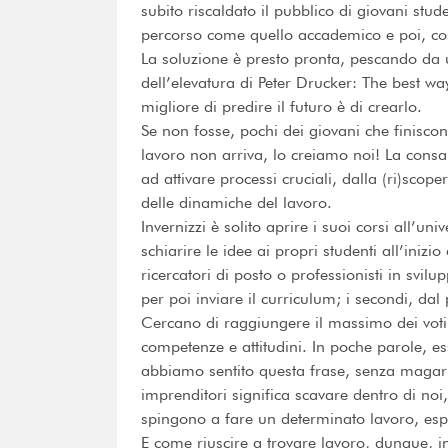
subito riscaldato il pubblico di giovani st
percorso come quello accademico e poi, cos
La soluzione è presto pronta, pescando da
dell’elevatura di Peter Drucker: The best way 
migliore di predire il futuro è di crearlo.
Se non fosse, pochi dei giovani che finiscono
lavoro non arriva, lo creiamo noi! La consa
ad attivare processi cruciali, dalla (ri)sco
delle dinamiche del lavoro.
Invernizzi è solito aprire i suoi corsi all’
schiarire le idee ai propri studenti all’inizio
ricercatori di posto o professionisti in svilu
per poi inviare il curriculum; i secondi, dal
Cercano di raggiungere il massimo dei voti,
competenze e attitudini. In poche parole, es
abbiamo sentito questa frase, senza magari 
imprenditori significa scavare dentro di noi,
spingono a fare un determinato lavoro, esp
E come riuscire a trovare lavoro, dunque, in