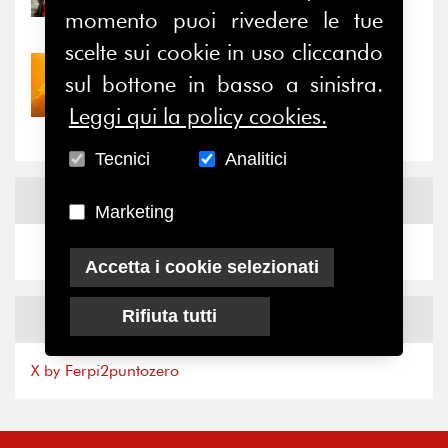
il valore di...
momento puoi rivedere le tue
scelte sui cookie in uso cliccando
30/07/2026
sul bottone in basso a sinistra.
Nove anni dopo la
Leggi qui la policy cookies.
“grande cecità”: la...
Tecnici
Analitici
News
Facebook
Marketing
Accetta i cookie selezionati
Rifiuta tutti
News
X
X by Ferpi2puntozero