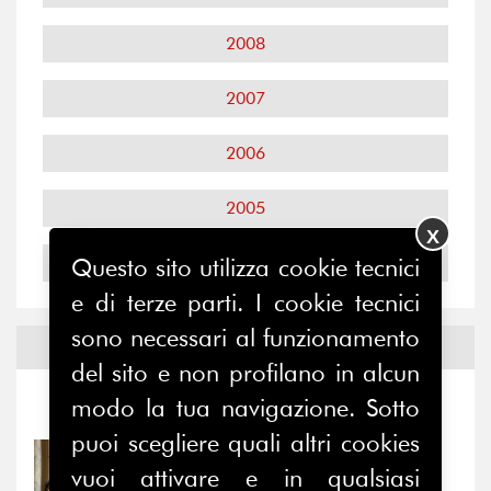
2008
2007
2006
2005
X
2004
Questo sito utilizza cookie tecnici
e di terze parti. I cookie tecnici
sono necessari al funzionamento
Notizie ed
Eventi
del sito e non profilano in alcun
modo la tua navigazione. Sotto
Notizie
-
Eventi
puoi scegliere quali altri cookies
31/07/2026
vuoi attivare e in qualsiasi
Prima della pausa estiva,