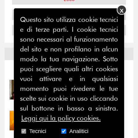
X
2005
Questo sito utilizza cookie tecnici
e di terze parti. I cookie tecnici
2004
sono necessari al funzionamento
del sito e non profilano in alcun
Notizie ed
Eventi
modo la tua navigazione. Sotto
puoi scegliere quali altri cookies
Notizie
-
Eventi
vuoi attivare e in qualsiasi
31/07/2026
momento puoi rivedere le tue
Prima della pausa estiva,
scelte sui cookie in uso cliccando
il valore di...
sul bottone in basso a sinistra.
30/07/2026
Leggi qui la policy cookies.
Nove anni dopo la
“grande cecità”: la...
Tecnici
Analitici