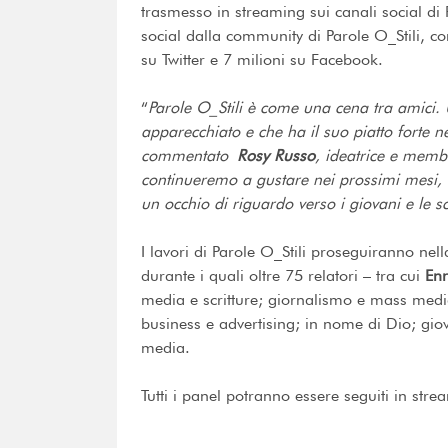
trasmesso in streaming sui canali social di P
social dalla community di Parole O_Stili, co
su Twitter e 7 milioni su Facebook.
“
Parole O_Stili è come una cena tra amici. 
apparecchiato e che ha il suo piatto forte 
commentato
Rosy Russo
, ideatrice e membr
continueremo a gustare nei prossimi mesi,
un occhio di riguardo verso i giovani e le
I lavori di Parole O_Stili proseguiranno ne
durante i quali oltre 75 relatori – tra cui
En
media e scritture; giornalismo e mass media;
business e advertising; in nome di Dio; giov
media.
Tutti i panel potranno essere seguiti in strea