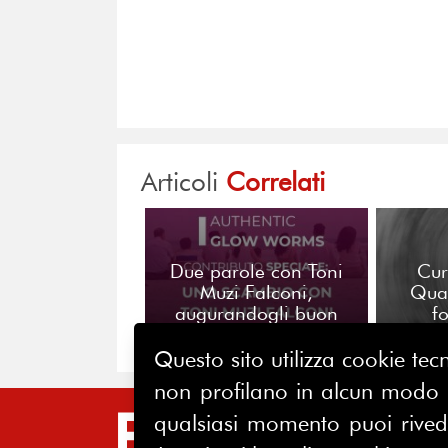
Articoli
Correlati
Due parole con Toni
Cur
Muzi Falconi,
Qua
augurandogli buon
f
compleanno
p
Questo sito utilizza cookie tecn
non profilano in alcun modo la
qualsiasi momento puoi riveder
SIT