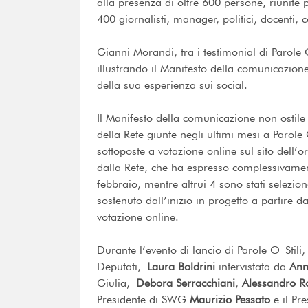
alla presenza di oltre 600 persone, riunite pr
400 giornalisti, manager, politici, docenti, 
Gianni Morandi, tra i testimonial di Parole O
illustrando il Manifesto della comunicazione 
della sua esperienza sui social.
Il Manifesto della comunicazione non ostile
della Rete giunte negli ultimi mesi a Parole O
sottoposte a votazione online sul sito dell’o
dalla Rete, che ha espresso complessivament
febbraio, mentre altrui 4 sono stati selezio
sostenuto dall’inizio in progetto a partire 
votazione online.
Durante l’evento di lancio di Parole O_Stili
Deputati,
Laura Boldrini
intervistata da
Ann
Giulia,
Debora Serracchiani
,
Alessandro R
Presidente di SWG
Maurizio Pessato
e il Pr