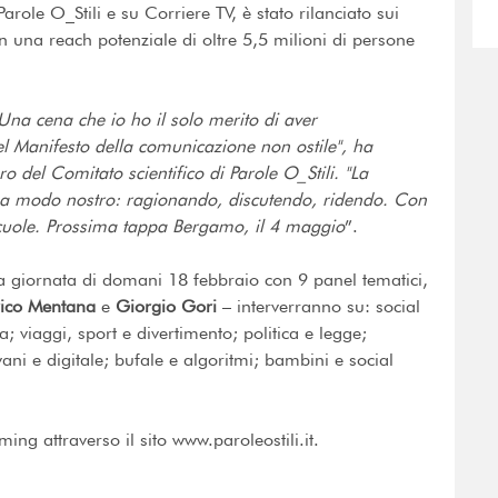
arole O_Stili e su Corriere TV, è stato rilanciato sui
n una reach potenziale di oltre 5,5 milioni di persone
Una cena che io ho il solo merito di aver
nel Manifesto della comunicazione non ostile", ha
o del Comitato scientifico di Parole O_Stili. "La
 a modo nostro: ragionando, discutendo, ridendo. Con
 scuole. Prossima tappa Bergamo, il 4 maggio
”.
lla giornata di domani 18 febbraio con 9 panel tematici,
rico Mentana
e
Giorgio Gori
– interverranno su: social
 viaggi, sport e divertimento; politica e legge;
ani e digitale; bufale e algoritmi; bambini e social
ming attraverso il sito www.paroleostili.it.