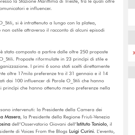
esso la Stazione Marittima di Trieste, tra le quali oltre
comunicatori e influencer.
_Stili, si è intrattenuto a lungo con la platea,
non ostile attraverso il racconto di alcuni episodi
 è stato composto a partire dalle oltre 250 proposte
_Stili. Proposte riformulate in 23 princìpi di stile e
rganizzazione. I primi 6 sono stati scelti direttamente
e oltre 17mila preferenze tra il 31 gennaio e il 14
nati dai 100 influencer di Parole O_Stili che hanno
dai princìpi che hanno ottenuto meno preferenze nella
, sono intervenuti: la Presidente della Camera dei
a Masera
, la Presidente della Regione Friuli-Venezia
osina
dell’Osservatorio Giovani dell’
Istituto Toniolo
, il
esidente di Voices From the Blogs
Luigi Curini
. L’evento,