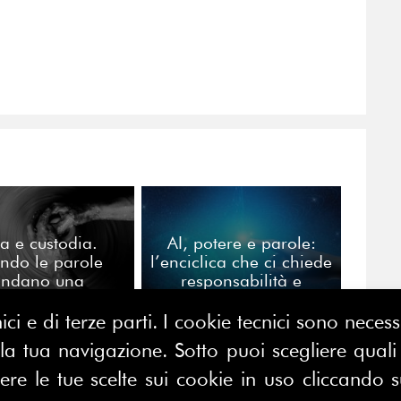
a e custodia.
AI, potere e parole:
ndo le parole
l’enciclica che ci chiede
ondano una
responsabilità e
rofessione
coraggio.
ici e di terze parti. I cookie tecnici sono nece
 tua navigazione. Sotto puoi scegliere quali a
e le tue scelte sui cookie in uso cliccando s
CONTATTACI
E MAP