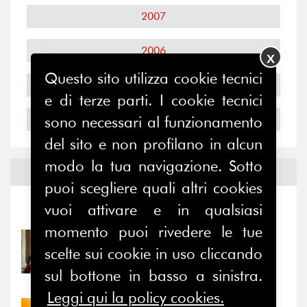
2007
2006
X
Questo sito utilizza cookie tecnici
2005
e di terze parti. I cookie tecnici
2004
sono necessari al funzionamento
del sito e non profilano in alcun
modo la tua navigazione. Sotto
Notizie ed
Eventi
puoi scegliere quali altri cookies
vuoi attivare e in qualsiasi
Notizie
-
Eventi
momento puoi rivedere le tue
31/07/2026
scelte sui cookie in uso cliccando
Prima della pausa estiva,
il valore di...
sul bottone in basso a sinistra.
Leggi qui la policy cookies.