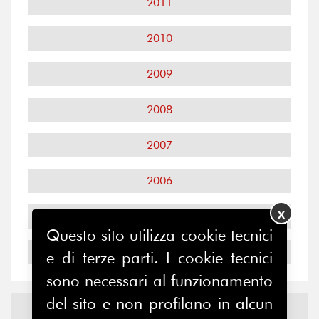
2011
2010
2009
2008
2007
2006
X
2005
Questo sito utilizza cookie tecnici
2004
e di terze parti. I cookie tecnici
sono necessari al funzionamento
del sito e non profilano in alcun
Notizie ed
Eventi