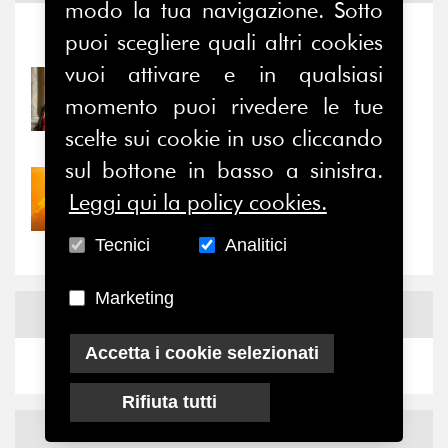
modo la tua navigazione. Sotto
puoi scegliere quali altri cookies
Notizie
-
Eventi
vuoi attivare e in qualsiasi
31/07/2026
momento puoi rivedere le tue
Prima della pausa estiva,
il valore di...
scelte sui cookie in uso cliccando
sul bottone in basso a sinistra.
30/07/2026
Leggi qui la policy cookies.
Nove anni dopo la
“grande cecità”: la...
Tecnici
Analitici
Marketing
News
Facebook
Accetta i cookie selezionati
Rifiuta tutti
News
X