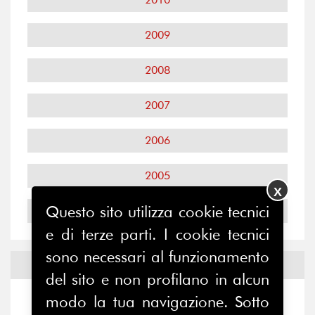
2009
2008
2007
2006
2005
X
Questo sito utilizza cookie tecnici
2004
e di terze parti. I cookie tecnici
sono necessari al funzionamento
Notizie ed
Eventi
del sito e non profilano in alcun
modo la tua navigazione. Sotto
Notizie
-
Eventi