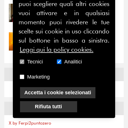
puoi scegliere quali altri cookies
31/07/2026
vuoi attivare e in qualsiasi
Prima della pausa estiva,
momento puoi rivedere le tue
il valore di...
scelte sui cookie in uso cliccando
30/07/2026
sul bottone in basso a sinistra.
Nove anni dopo la
Leggi qui la policy cookies.
“grande cecità”: la...
Tecnici
Analitici
News
Facebook
Marketing
Accetta i cookie selezionati
Rifiuta tutti
News
X
X by Ferpi2puntozero