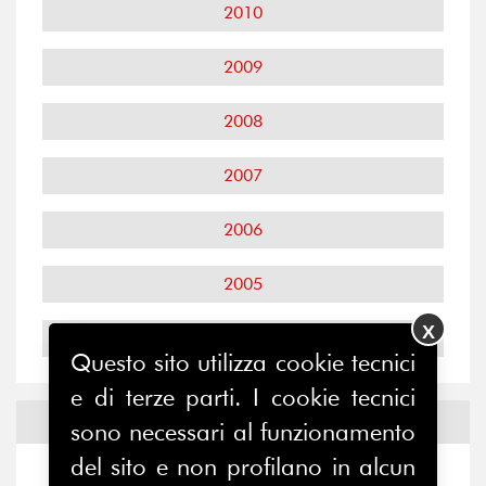
2010
2009
2008
2007
2006
2005
X
2004
Questo sito utilizza cookie tecnici
e di terze parti. I cookie tecnici
Notizie ed
Eventi
sono necessari al funzionamento
del sito e non profilano in alcun
Notizie
-
Eventi