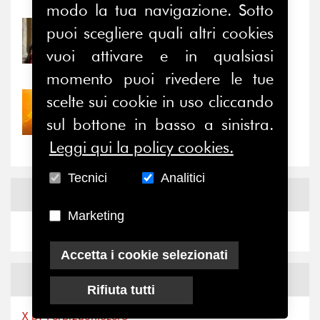
modo la tua navigazione. Sotto
puoi scegliere quali altri cookies
31/07/2026
Prima della pausa estiva,
vuoi attivare e in qualsiasi
il valore di...
momento puoi rivedere le tue
scelte sui cookie in uso cliccando
30/07/2026
Nove anni dopo la
sul bottone in basso a sinistra.
“grande cecità”: la...
Leggi qui la policy cookies.
Tecnici
Analitici
News
Facebook
Marketing
Accetta i cookie selezionati
News
X
Rifiuta tutti
X by Ferpi2puntozero