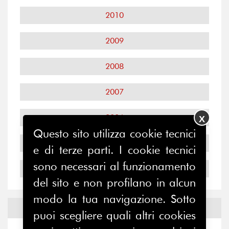
2010
2009
2008
2007
2006
X
Questo sito utilizza cookie tecnici
2005
e di terze parti. I cookie tecnici
sono necessari al funzionamento
2004
del sito e non profilano in alcun
modo la tua navigazione. Sotto
Notizie ed
Eventi
puoi scegliere quali altri cookies