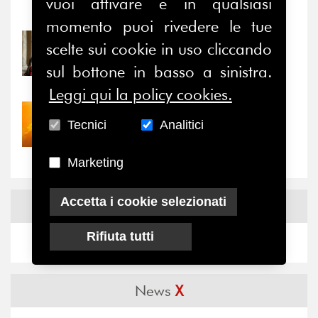
vuoi attivare e in qualsiasi
Notizie
-
Eventi
momento puoi rivedere le tue
31/07/2026
scelte sui cookie in uso cliccando
Prima della pausa estiva,
sul bottone in basso a sinistra.
il valore di...
Leggi qui la policy cookies.
30/07/2026
Tecnici
Analitici
Nove anni dopo la
“grande cecità”: la...
Marketing
Accetta i cookie selezionati
News
Facebook
Rifiuta tutti
News
X