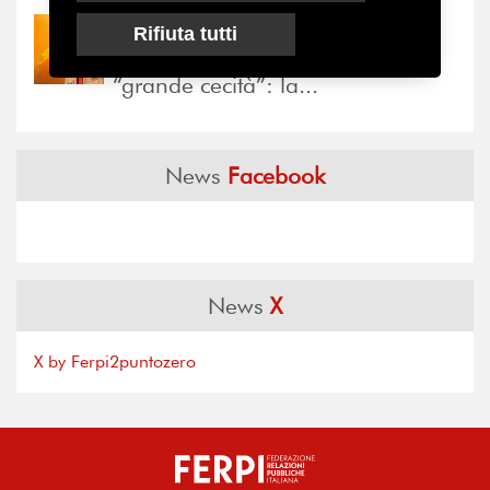
Rifiuta tutti
30/07/2026
Nove anni dopo la
“grande cecità”: la...
News
Facebook
News
X
X by Ferpi2puntozero