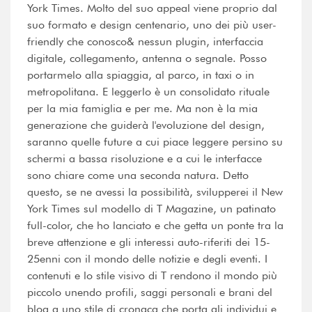
York Times. Molto del suo appeal viene proprio dal
suo formato e design centenario, uno dei più user-
friendly che conosco& nessun plugin, interfaccia
digitale, collegamento, antenna o segnale. Posso
portarmelo alla spiaggia, al parco, in taxi o in
metropolitana. E leggerlo è un consolidato rituale
per la mia famiglia e per me. Ma non è la mia
generazione che guiderà l'evoluzione del design,
saranno quelle future a cui piace leggere persino su
schermi a bassa risoluzione e a cui le interfacce
sono chiare come una seconda natura. Detto
questo, se ne avessi la possibilità, svilupperei il New
York Times sul modello di T Magazine, un patinato
full-color, che ho lanciato e che getta un ponte tra la
breve attenzione e gli interessi auto-riferiti dei 15-
25enni con il mondo delle notizie e degli eventi. I
contenuti e lo stile visivo di T rendono il mondo più
piccolo unendo profili, saggi personali e brani del
blog a uno stile di cronaca che porta gli individui e