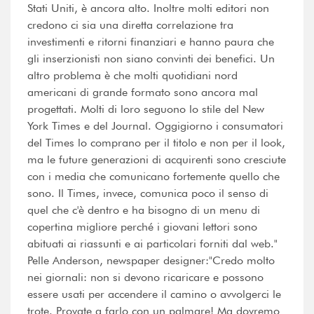
Stati Uniti, è ancora alto. Inoltre molti editori non
credono ci sia una diretta correlazione tra
investimenti e ritorni finanziari e hanno paura che
gli inserzionisti non siano convinti dei benefici. Un
altro problema è che molti quotidiani nord
americani di grande formato sono ancora mal
progettati. Molti di loro seguono lo stile del New
York Times e del Journal. Oggigiorno i consumatori
del Times lo comprano per il titolo e non per il look,
ma le future generazioni di acquirenti sono cresciute
con i media che comunicano fortemente quello che
sono. Il Times, invece, comunica poco il senso di
quel che c'è dentro e ha bisogno di un menu di
copertina migliore perché i giovani lettori sono
abituati ai riassunti e ai particolari forniti dal web."
Pelle Anderson, newspaper designer:"Credo molto
nei giornali: non si devono ricaricare e possono
essere usati per accendere il camino o avvolgerci le
trote. Provate a farlo con un palmare! Ma dovremo