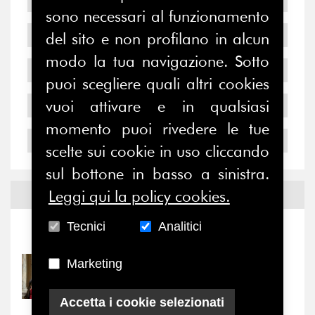
sono necessari al funzionamento
2007
del sito e non profilano in alcun
modo la tua navigazione. Sotto
2006
puoi scegliere quali altri cookies
vuoi attivare e in qualsiasi
2005
momento puoi rivedere le tue
2004
scelte sui cookie in uso cliccando
sul bottone in basso a sinistra.
Leggi qui la policy cookies.
Notizie ed
Eventi
Tecnici
Analitici
Notizie
-
Eventi
Marketing
31/07/2026
Prima della pausa estiva,
il valore di...
Accetta i cookie selezionati