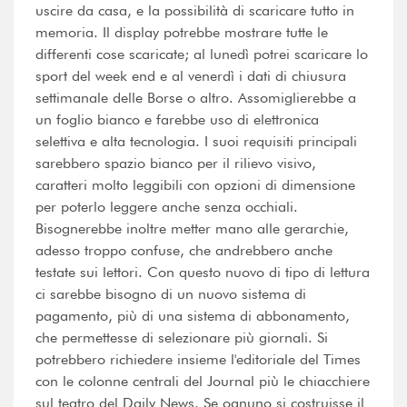
uscire da casa, e la possibilità di scaricare tutto in
memoria. Il display potrebbe mostrare tutte le
differenti cose scaricate; al lunedì potrei scaricare lo
sport del week end e al venerdì i dati di chiusura
settimanale delle Borse o altro. Assomiglierebbe a
un foglio bianco e farebbe uso di elettronica
selettiva e alta tecnologia. I suoi requisiti principali
sarebbero spazio bianco per il rilievo visivo,
caratteri molto leggibili con opzioni di dimensione
per poterlo leggere anche senza occhiali.
Bisognerebbe inoltre metter mano alle gerarchie,
adesso troppo confuse, che andrebbero anche
testate sui lettori. Con questo nuovo di tipo di lettura
ci sarebbe bisogno di un nuovo sistema di
pagamento, più di una sistema di abbonamento,
che permettesse di selezionare più giornali. Si
potrebbero richiedere insieme l'editoriale del Times
con le colonne centrali del Journal più le chiacchiere
sul teatro del Daily News. Se ognuno si costruisse il