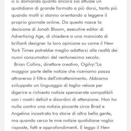
ci si domanda quanto ancora sia attuale un
quotidiano di grande formato a più dorsi, tanto più
quando molti si stanno orientando a leggere il
proprio giornale online. Da questo nasce la
decisione di Jonah Bloom, executive editor di
Advertising Age, di chiedere a una manciata di
brillanti designer la loro opinione su come il New
York Times potrebbe meglio adattarsi alle realtà dei
nuovi consumatori del ventunesimo secolo.
Brian Collins, direttore creativo, Ogilvy:"La
maggior parte delle notizie che riceviamo passa
attraverso il filtro dell'intrattenimento. Abbiamo
sviluppato un linguaggio di taglio veloce per
digerire a richiesta notizie spensierate compatibili
con i nostri deficit e disordini di attenzione. Non ho
nulla contro una notizia piccante circa Brad e
Angelina incastrata tra storie di altra bella gente,
ma quando cerco le mie notizie quotidiane voglio
risposte, fatti e approfondimenti. E leggo il New