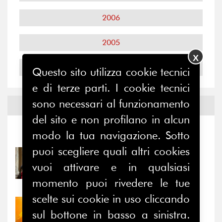
2006
2005
X
2004
Questo sito utilizza cookie tecnici
e di terze parti. I cookie tecnici
sono necessari al funzionamento
Notizie ed
Eventi
del sito e non profilano in alcun
Notizie
-
Eventi
modo la tua navigazione. Sotto
puoi scegliere quali altri cookies
31/07/2026
vuoi attivare e in qualsiasi
Prima della pausa estiva,
il valore di...
momento puoi rivedere le tue
scelte sui cookie in uso cliccando
30/07/2026
sul bottone in basso a sinistra.
Nove anni dopo la