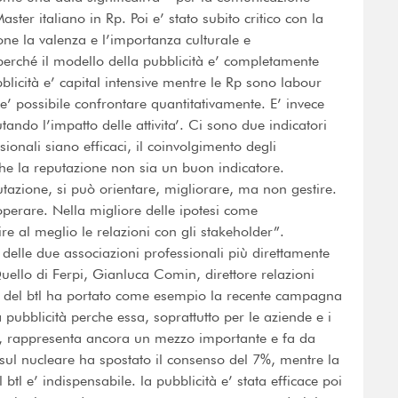
ter italiano in Rp. Poi e’ stato subito critico con la
ne la valenza e l’importanza culturale e
perché il modello della pubblicità e’ completamente
bblicità e’ capital intensive mentre le Rp sono labour
 e’ possibile confrontare quantitativamente. E’ invece
ando l’impatto delle attivita’. Ci sono due indicatori
ionali siano efficaci, il coinvolgimento degli
che la reputazione non sia un buon indicatore.
tazione, si può orientare, migliorare, ma non gestire.
i operare. Nella migliore delle ipotesi come
e al meglio le relazioni con gli stakeholder”.
 delle due associazioni professionali più direttamente
. Quello di Ferpi, Gianluca Comin, direttore relazioni
za del btl ha portato come esempio la recente campagna
ubblicità perche essa, soprattutto per le aziende e i
ci, rappresenta ancora un mezzo importante e fa da
a sul nucleare ha spostato il consenso del 7%, mentre la
tl e’ indispensabile. la pubblicità e’ stata efficace poi