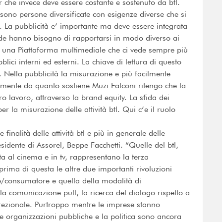
r che invece deve essere costante e sostenuto da btl.
sono persone diversificate con esigenze diverse che si
La pubblicità e’ importante ma deve essere integrata
nde hanno bisogno di rapportarsi in modo diverso ai
to una Piattaforma multimediale che ci vede sempre più
ici interni ed esterni. La chiave di lettura di questo
. Nella pubblicità la misurazione e più facilmente
ersamente da quanto sostiene Muzi Falconi ritengo che la
o lavoro, attraverso la brand equity. La sfida dei
 la misurazione delle attività btl. Qui c’e il ruolo
finalità delle attività btl e più in generale delle
esidente di Assorel, Beppe Facchetti. “Quelle del btl,
a al cinema e in tv, rappresentano la terza
rima di questa le altre due importanti rivoluzioni
nte/consumatore e quella della modalità di
la comunicazione pull, la ricerca del dialogo rispetto a
irezionale. Purtroppo mentre le imprese stanno
e organizzazioni pubbliche e la politica sono ancora