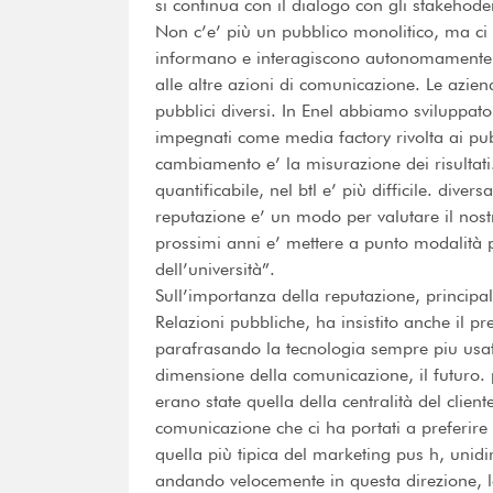
si continua con il dialogo con gli stakehode
Non c’e’ più un pubblico monolitico, ma ci 
informano e interagiscono autonomamente. 
alle altre azioni di comunicazione. Le azie
pubblici diversi. In Enel abbiamo sviluppa
impegnati come media factory rivolta ai pubbl
cambiamento e’ la misurazione dei risultati
quantificabile, nel btl e’ più difficile. div
reputazione e’ un modo per valutare il nostr
prossimi anni e’ mettere a punto modalità per
dell’università”.
Sull’importanza della reputazione, principale 
Relazioni pubbliche, ha insistito anche il pr
parafrasando la tecnologia sempre piu usat
dimensione della comunicazione, il futuro. p
erano state quella della centralità del clie
comunicazione che ci ha portati a preferire 
quella più tipica del marketing pus h, unid
andando velocemente in questa direzione, l