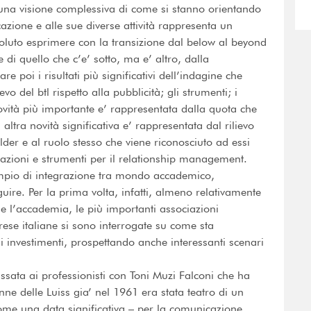
 una visione complessiva di come si stanno orientando
azione e alle sue diverse attività rappresenta un
luto esprimere con la transizione dal below al beyond
e di quello che c’e’ sotto, ma e’ altro, dalla
re poi i risultati più significativi dell’indagine che
evo del btl rispetto alla pubblicità; gli strumenti; i
 novità più importante e’ rappresentata dalla quota che
 altra novità significativa e’ rappresentata dal rilievo
lder e al ruolo stesso che viene riconosciuto ad essi
n azioni e strumenti per il relationship management.
mpio di integrazione tra mondo accademico,
ire. Per la prima volta, infatti, almeno relativamente
 l’accademia, le più importanti associazioni
rese italiane si sono interrogate su come sta
 investimenti, prospettando anche interessanti scenari
assata ai professionisti con Toni Muzi Falconi che ha
ne delle Luiss gia’ nel 1961 era stata teatro di un
me una data significativa – per la comunicazione