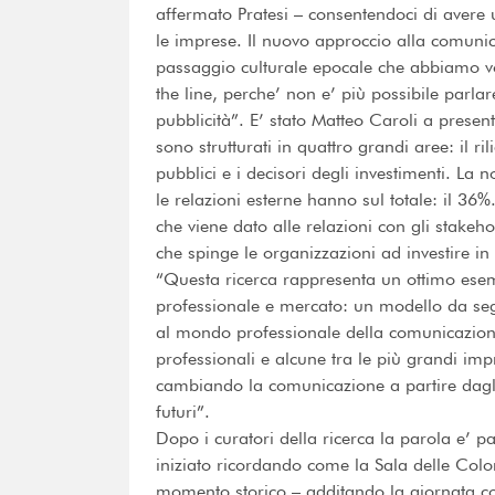
affermato Pratesi – consentendoci di avere
le imprese. Il nuovo approccio alla comunic
passaggio culturale epocale che abbiamo vo
the line, perche’ non e’ più possibile parlar
pubblicità”. E’ stato Matteo Caroli a presenta
sono strutturati in quattro grandi aree: il rili
pubblici e i decisori degli investimenti. La
le relazioni esterne hanno sul totale: il 36%.
che viene dato alle relazioni con gli stakeho
che spinge le organizzazioni ad investire i
“Questa ricerca rappresenta un ottimo ese
professionale e mercato: un modello da segu
al mondo professionale della comunicazione
professionali e alcune tra le più grandi imp
cambiando la comunicazione a partire dagli
futuri”.
Dopo i curatori della ricerca la parola e’ p
iniziato ricordando come la Sala delle Colon
momento storico – additando la giornata co