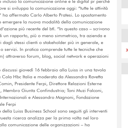
no incluso la comunicazione online e le digital pr perché
ve si sviluppa la comunicazione oggi: “tutte le attività
” ha affermato Carlo Alberto Pratesi. Lo spostamento
do emergere la nuova modalità della comunicazione
’azione più recente del btl. “In questo caso – scrivono
to di un rapporto, più o meno simmetrico, tra azienda e
 dagli stessi clienti o stakeholder più in generale, e
 o servizi. In pratica comprende tutte le tecniche che
) attraverso forum, blog, social network e operazioni
i e discussi giovedì 16 febbraio alla Luiss in una tavola
 Cola Hbc Italia e moderata da Alessandra Ravetta
Comin, Presidente Ferpi, Direttore Relazioni Esterne
el, Membro Giunta Confindustria; Toni Muzi Falconi,
i Internazionali e Alessandro Magnoni, Fondazione
le Ferpi
 della Luiss Business School sono seguiti gli interventi
uesta ricerca analizza per la prima volta nel loro
li alla comunicazione delle organizzazioni – ha