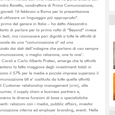
ndra Ravetta, condirettore di Prima Comunicazione,
 giovedi 16 febbraio a Roma per la presentazione
d utilizzare un linguaggio più appropriato”.
 prima del genere in Italia – ha detto Alessandro
anto di parlare per la prima volta di “Beyond” invece
testi, ma riconoscere pari dignità a tutte le attività di
epocale da una “comunicazione a” ad una
ziato dai dati dell’indagine che parlano di uso sempre
comunicazione, o meglio relazione, one to one".
 Caroli e Carlo Alberto Pratesi, emerge che le attività
ntano la fetta maggiore degli investimenti totali in
sono il 57% per le medie e piccole imprese superano il
unicazione btl e’ costituita da tutte quelle attività
l Customer relationship management (crm), alle
sumer, il supply chain e business partners e,
verso le diverse funzioni di base o specialistiche
enti: relazioni con i media, pubblic affairs, investor
unicazione interna ed employer branding, eventi. Nelle