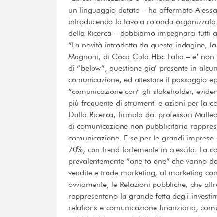
un linguaggio datato – ha affermato Alessa
introducendo la tavola rotonda organizzata
della Ricerca – dobbiamo impegnarci tutti a
“La novità introdotta da questa indagine, la
Magnoni, di Coca Cola Hbc Italia – e’ non t
di “below”, questione gia’ presente in alcuni 
comunicazione, ed attestare il passaggio 
“comunicazione con” gli stakeholder, eviden
più frequente di strumenti e azioni per la 
Dalla Ricerca, firmata dai professori Matteo
di comunicazione non pubblicitaria rapprese
comunicazione. E se per le grandi imprese 
70%, con trend fortemente in crescita. La com
prevalentemente “one to one” che vanno da
vendite e trade marketing, al marketing con
ovviamente, le Relazioni pubbliche, che attra
rappresentano la grande fetta degli investim
relations e comunicazione finanziaria, com