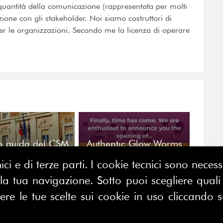
 quantità della comunicazione (rappresentata per molti
azione con gli stakeholder. Noi siamo costruttori di
er le organizzazioni. Secondo me la licenza di operare
ee guida del CSM
Authentic Glow Worms
 Uffici Giudiziari.
è online: voci da tutto il
ici e di terze parti. I cookie tecnici sono nece
strategica per le
mondo per ripensare le
ioni pubbliche e
relazioni pubbliche
 tua navigazione. Sotto puoi scegliere quali a
stituzionali.
e le tue scelte sui cookie in uso cliccando s
CONTATTACI
E MAP