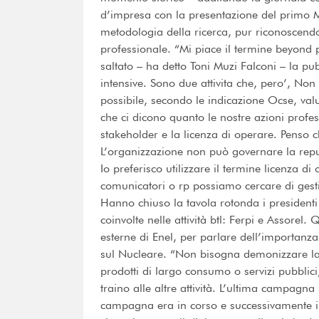
d’impresa con la presentazione del primo Mas
metodologia della ricerca, pur riconoscendo
professionale. “Mi piace il termine beyond 
saltato – ha detto Toni Muzi Falconi – la pu
intensive. Sono due attivita che, pero’, Non
possibile, secondo le indicazione Ocse, valut
che ci dicono quanto le nostre azioni profess
stakeholder e la licenza di operare. Penso 
L’organizzazione non può governare la repu
Io preferisco utilizzare il termine licenza d
comunicatori o rp possiamo cercare di gestir
Hanno chiuso la tavola rotonda i presidenti
coinvolte nelle attività btl: Ferpi e Assorel
esterne di Enel, per parlare dell’importan
sul Nucleare. “Non bisogna demonizzare la p
prodotti di largo consumo o servizi pubbli
traino alle altre attività. L’ultima campagn
campagna era in corso e successivamente il b