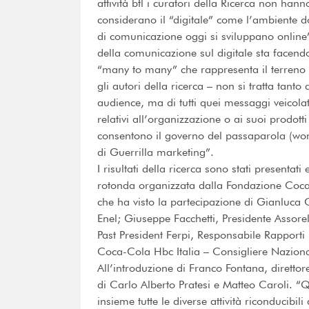
attività btl i curatori della Ricerca non han
considerano il “digitale” come l’ambiente do
di comunicazione oggi si sviluppano online
della comunicazione sul digitale sta facen
“many to many” che rappresenta il terreno d
gli autori della ricerca – non si tratta tan
audience, ma di tutti quei messaggi veicolati
relativi all’organizzazione o ai suoi prodotti
consentono il governo del passaparola (wom
di Guerrilla marketing”.
I risultati della ricerca sono stati presentat
rotonda organizzata dalla Fondazione Coca
che ha visto la partecipazione di Gianluca 
Enel; Giuseppe Facchetti, Presidente Assor
Past President Ferpi, Responsabile Rapport
Coca-Cola Hbc Italia – Consigliere Naziona
All’introduzione di Franco Fontana, direttore
di Carlo Alberto Pratesi e Matteo Caroli. “Q
insieme tutte le diverse attività riconducibi