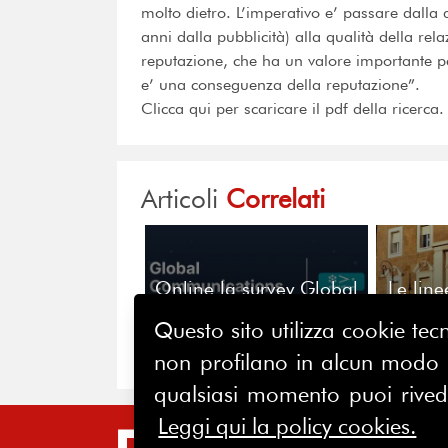
molto dietro. L’imperativo e’ passare dalla
anni dalla pubblicità) alla qualità della rel
reputazione, che ha un valore importante p
e’ una conseguenza della reputazione”.
Clicca qui per scaricare il pdf della ricerca.
Articoli
Correlati
Online la survey Global
Le lin
Communications
per gli
Questo sito utilizza cookie tecn
Intelligence Pulse 2026
Svolta 
Relaz
non profilano in alcun modo la
i
qualsiasi momento puoi riveder
Leggi qui la policy cookies.
SIT