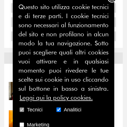
Questo sito utilizza cookie tecnici
2006
e di terze parti. I cookie tecnici
2005
sono necessari al funzionamento
del sito e non profilano in alcun
2004
modo la tua navigazione. Sotto
puoi scegliere quali altri cookies
Notizie ed
Eventi
vuoi attivare e in qualsiasi
momento puoi rivedere le tue
Notizie
-
Eventi
scelte sui cookie in uso cliccando
sul bottone in basso a sinistra.
31/07/2026
Prima della pausa estiva,
Leggi qui la policy cookies.
il valore di...
Tecnici
Analitici
30/07/2026
Nove anni dopo la
Marketing