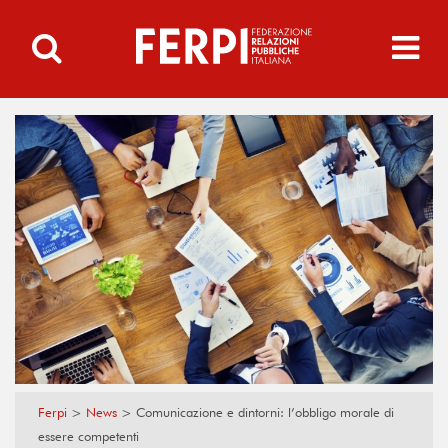
Ferpi
>
News
>
Comunicazione e dintorni: l’obbligo morale di
essere competenti