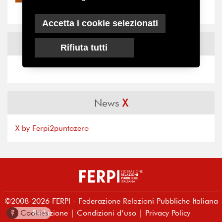
“grande cecità”: la...
Accetta i cookie selezionati
News
Facebook
Rifiuta tutti
News
X
X by Ferpi2puntozero
©2008-2026 FERPI - Federazione Relazioni Pubbliche Italiana
?
Cookies
Redazione
|
Condizioni d’uso
|
Privacy Policy