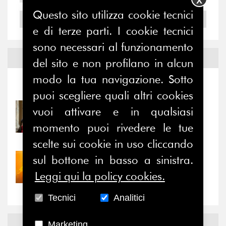
X
Questo sito utilizza cookie tecnici
2004
e di terze parti. I cookie tecnici
sono necessari al funzionamento
Notizie ed
Eventi
del sito e non profilano in alcun
modo la tua navigazione. Sotto
Notizie
-
Eventi
puoi scegliere quali altri cookies
vuoi attivare e in qualsiasi
31/07/2026
Prima della pausa estiva,
momento puoi rivedere le tue
il valore di...
scelte sui cookie in uso cliccando
sul bottone in basso a sinistra.
30/07/2026
Nove anni dopo la
Leggi qui la policy cookies.
“grande cecità”: la...
Tecnici
Analitici
News
Facebook
Marketing