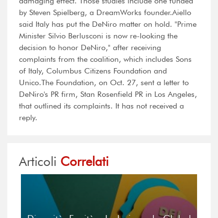
damaging effect. Those studies include one funded
by Steven Spielberg, a DreamWorks founder.Aiello
said Italy has put the DeNiro matter on hold. "Prime
Minister Silvio Berlusconi is now re-looking the
decision to honor DeNiro," after receiving
complaints from the coalition, which includes Sons
of Italy, Columbus Citizens Foundation and
Unico.The Foundation, on Oct. 27, sent a letter to
DeNiro's PR firm, Stan Rosenfield PR in Los Angeles,
that outlined its complaints. It has not received a
reply.
Articoli
Correlati