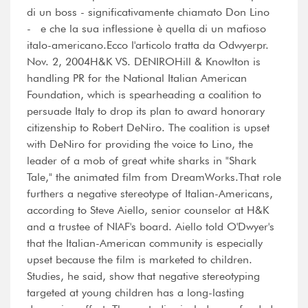
di un boss - significativamente chiamato Don Lino
- e che la sua inflessione è quella di un mafioso
italo-americano.Ecco l'articolo tratta da Odwyerpr.
Nov. 2, 2004H&K VS. DENIROHill & Knowlton is
handling PR for the National Italian American
Foundation, which is spearheading a coalition to
persuade Italy to drop its plan to award honorary
citizenship to Robert DeNiro. The coalition is upset
with DeNiro for providing the voice to Lino, the
leader of a mob of great white sharks in "Shark
Tale," the animated film from DreamWorks.That role
furthers a negative stereotype of Italian-Americans,
according to Steve Aiello, senior counselor at H&K
and a trustee of NIAF's board. Aiello told O'Dwyer's
that the Italian-American community is especially
upset because the film is marketed to children.
Studies, he said, show that negative stereotyping
targeted at young children has a long-lasting