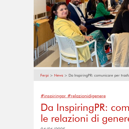
Ferpi
>
News
>
Da InspiringPR: comunicare per trasf
#inspiringpr #relazionidigenere
Da InspiringPR: com
le relazioni di gener