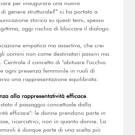
ciare per inaugurare una nuova
di genere strutturale?” ci ha portato a
municazione storica su questi temi, spesso
gittima, oggi rischia di bloccare il dialogo.
icazione empatica ma assertiva, che crei
gli uomini non come destinatari passivi ma
Centrale il concetto di "abituare l'occhio
re ogni presenza femminile in ruoli di
verso una rappresentazione equilibrata.
anza alla rappresentatività efficace
è stato il passaggio concettuale dalla
vità efficace": le donne prendono parte in
iose, ricercatrici, non in quanto donne. La
minili è dunque parte di una scelta più