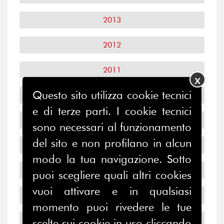
2013
2012
2011
X
Questo sito utilizza cookie tecnici
2010
e di terze parti. I cookie tecnici
2009
sono necessari al funzionamento
del sito e non profilano in alcun
2008
modo la tua navigazione. Sotto
2007
puoi scegliere quali altri cookies
vuoi attivare e in qualsiasi
2006
momento puoi rivedere le tue
2005
scelte sui cookie in uso cliccando