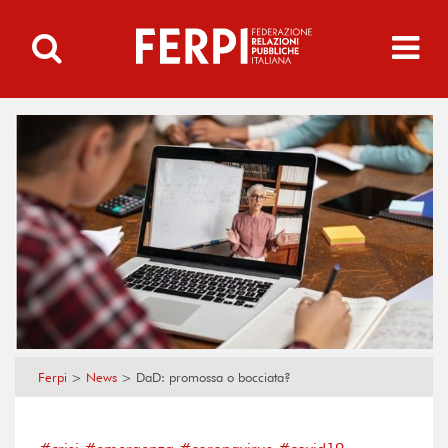
Ferpi
>
News
>
DaD: promossa o bocciata?