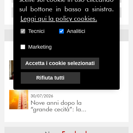
sul bottone in basso a sinistra.
2004
Leggi qui la policy cookies.
Tecnici
Analitici
Notizie ed
Eventi
Marketing
Notizie
-
Eventi
Accetta i cookie selezionati
31/07/2026
Prima della pausa estiva,
Rifiuta tutti
il valore di...
30/07/2026
Nove anni dopo la
“grande cecità”: la...