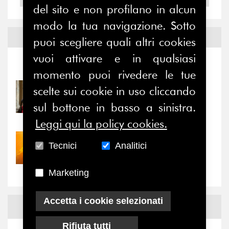
del sito e non profilano in alcun
modo la tua navigazione. Sotto
Notizie ed
Eventi
puoi scegliere quali altri cookies
vuoi attivare e in qualsiasi
Notizie
-
Eventi
momento puoi rivedere le tue
scelte sui cookie in uso cliccando
31/07/2026
Prima della pausa estiva,
sul bottone in basso a sinistra.
il valore di...
Leggi qui la policy cookies.
30/07/2026
Tecnici
Analitici
Nove anni dopo la
“grande cecità”: la...
Marketing
Accetta i cookie selezionati
News
Facebook
Rifiuta tutti