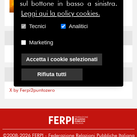
sul bottone in basso a sinistra.
Nove anni dopo la
“grande cecità”: la...
Leggi qui la policy cookies.
Tecnici
Analitici
News
Facebook
Marketing
Accetta i cookie selezionati
News
X
Rifiuta tutti
X by Ferpi2puntozero
©2008-2026 FERPI - Federazione Relazioni Pubbliche Italiana