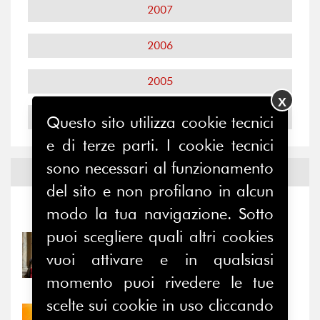
2007
2006
2005
X
2004
Questo sito utilizza cookie tecnici
e di terze parti. I cookie tecnici
sono necessari al funzionamento
Notizie ed
Eventi
del sito e non profilano in alcun
modo la tua navigazione. Sotto
Notizie
-
Eventi
puoi scegliere quali altri cookies
31/07/2026
vuoi attivare e in qualsiasi
Prima della pausa estiva,
il valore di...
momento puoi rivedere le tue
scelte sui cookie in uso cliccando
30/07/2026