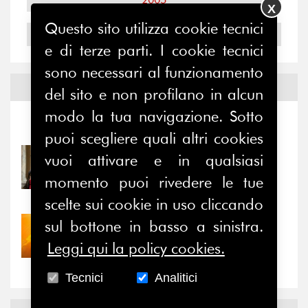
X
Questo sito utilizza cookie tecnici
2004
e di terze parti. I cookie tecnici
sono necessari al funzionamento
Notizie ed
Eventi
del sito e non profilano in alcun
modo la tua navigazione. Sotto
Notizie
-
Eventi
puoi scegliere quali altri cookies
vuoi attivare e in qualsiasi
31/07/2026
Prima della pausa estiva,
momento puoi rivedere le tue
il valore di...
scelte sui cookie in uso cliccando
sul bottone in basso a sinistra.
30/07/2026
Nove anni dopo la
Leggi qui la policy cookies.
“grande cecità”: la...
Tecnici
Analitici