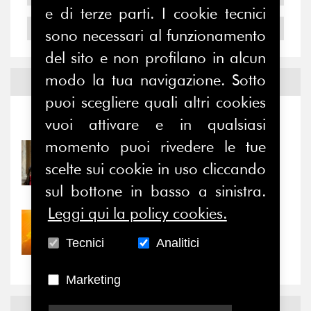
e di terze parti. I cookie tecnici
2004
sono necessari al funzionamento
del sito e non profilano in alcun
modo la tua navigazione. Sotto
Notizie ed
Eventi
puoi scegliere quali altri cookies
Notizie
-
Eventi
vuoi attivare e in qualsiasi
momento puoi rivedere le tue
31/07/2026
scelte sui cookie in uso cliccando
Prima della pausa estiva,
il valore di...
sul bottone in basso a sinistra.
Leggi qui la policy cookies.
30/07/2026
Nove anni dopo la
Tecnici
Analitici
“grande cecità”: la...
Marketing