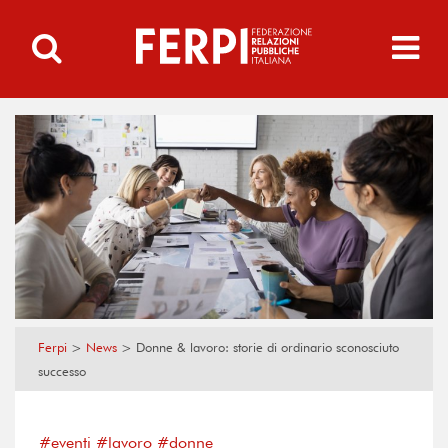
Ferpi
>
News
>
Donne & lavoro: storie di ordinario sconosciuto
successo
#eventi #lavoro #donne