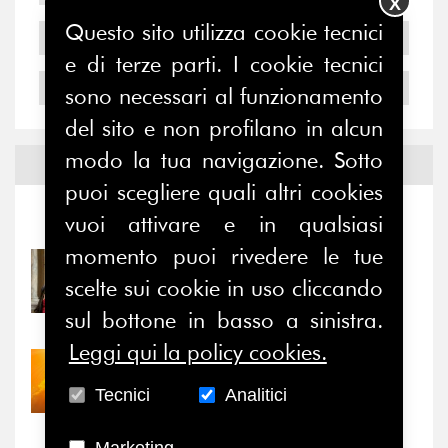
X
Questo sito utilizza cookie tecnici
2005
e di terze parti. I cookie tecnici
2004
sono necessari al funzionamento
del sito e non profilano in alcun
modo la tua navigazione. Sotto
Notizie ed
Eventi
puoi scegliere quali altri cookies
vuoi attivare e in qualsiasi
Notizie
-
Eventi
momento puoi rivedere le tue
31/07/2026
scelte sui cookie in uso cliccando
Prima della pausa estiva,
il valore di...
sul bottone in basso a sinistra.
Leggi qui la policy cookies.
30/07/2026
Nove anni dopo la
Tecnici
Analitici
“grande cecità”: la...