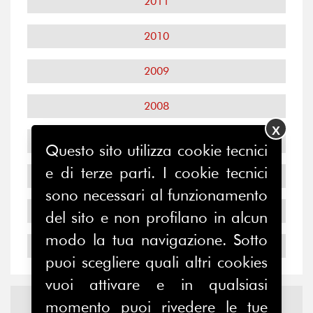
2011
2010
2009
2008
X
2007
Questo sito utilizza cookie tecnici
e di terze parti. I cookie tecnici
2006
sono necessari al funzionamento
2005
del sito e non profilano in alcun
modo la tua navigazione. Sotto
2004
puoi scegliere quali altri cookies
vuoi attivare e in qualsiasi
Notizie ed
Eventi
momento puoi rivedere le tue