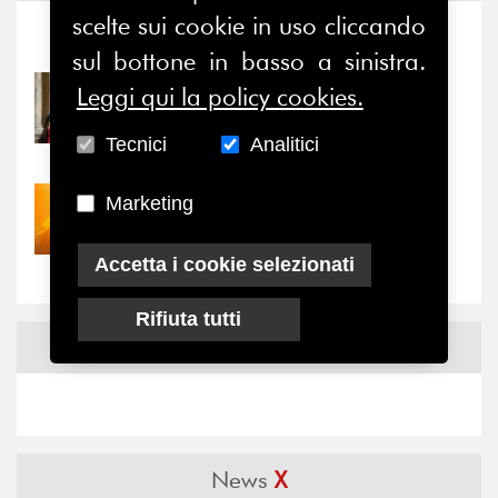
scelte sui cookie in uso cliccando
Notizie
-
Eventi
sul bottone in basso a sinistra.
Leggi qui la policy cookies.
31/07/2026
Prima della pausa estiva,
il valore di...
Tecnici
Analitici
Marketing
30/07/2026
Nove anni dopo la
“grande cecità”: la...
Accetta i cookie selezionati
Rifiuta tutti
News
Facebook
News
X